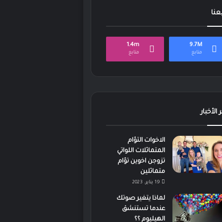
بعنا
1.4m
9.7M
متابع
متابع
 الأخبار
الاخوات التؤام
المتماثلات اللواتي
تزوجن اخوين تؤام
متماثلين
19 يناير، 2023
لماذا يتغير صوتك
عندما تستنشق
الهيليوم ؟؟