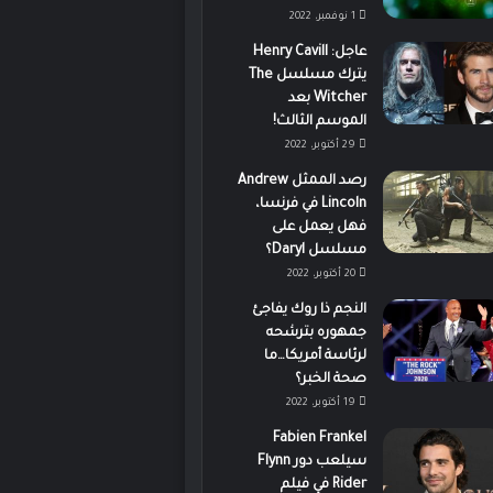
1 نوفمبر، 2022
عاجل: Henry Cavill
يترك مسلسل The
Witcher بعد
الموسم الثالث!
29 أكتوبر، 2022
رصد الممثل Andrew
Lincoln في فرنسا،
فهل يعمل على
مسلسل Daryl؟
20 أكتوبر، 2022
النجم ذا روك يفاجئ
جمهوره بترشحه
لرئاسة أمريكا…ما
صحة الخبر؟
19 أكتوبر، 2022
Fabien Frankel
سيلعب دور Flynn
Rider في فيلم