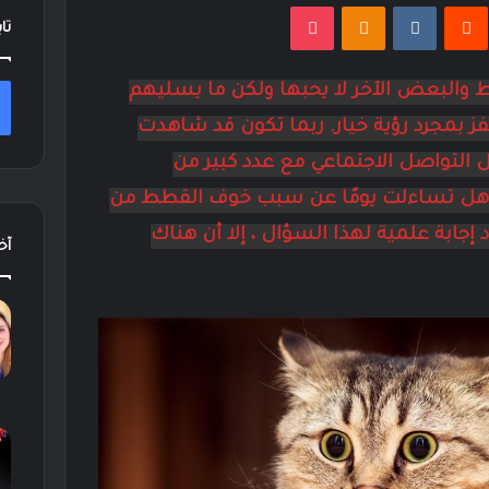
نتيريست
Odnoklassniki
‫Pocket
تا
لبعض الآخر لا يحبها ولكن ما يسليهم
ز بمجرد رؤية خيار. ربما تكون قد شاهدت
التواصل الاجتماعي مع عدد كبير من
ن هل تساءلت يومًا عن سبب خوف القطط من
 إجابة علمية لهذا السؤال ، إلا أن هناك
آخر