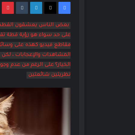
فيسبوك
‫X
لينكدإن
بي
بعض الناس يعشقون القطط وا
على حد سواء هو رؤية قطة تقف
مقاطع فيديو كهذه على وسائل 
المشاهدات والإعجابات ، لك
الخيار؟ على الرغم من عدم وجود
نظريتين شائعتين