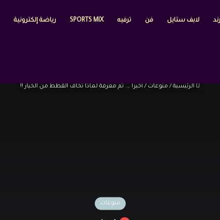
ند
لابف ستايل
فن
ترفيه
SPORTS MIX
رياضة إلكترونية
الرئيسية
/
منوعات
/
أخيرا …. تم معرفة لماذا تخاف القطط من الخيار !!
منوعات