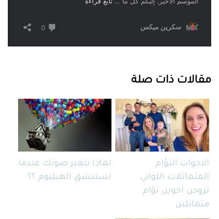
مقالات ذات صلة
الاخوات التؤام
لماذا يتغير صوتك عندما
المتماثلات اللواتي
تستنشق الهيليوم ؟؟
تزوجن اخوين تؤام
متماثلين