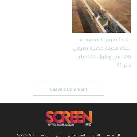
لماذا تقوم السعودية
ببناء مدينة خطية بعرض
500 متر وطول 170كيلو
متر ؟؟
Leave a Comment
الرئيسية
الترند
لابف ستايل
فن
ترفيه
Sports Mix