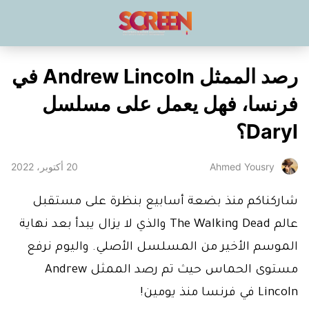
رصد الممثل Andrew Lincoln في
فرنسا، فهل يعمل على مسلسل
Daryl؟
20 أكتوبر، 2022
Ahmed Yousry
شاركناكم منذ بضعة أسابيع بنظرة على مستقبل
عالم The Walking Dead والذي لا يزال يبدأ بعد نهاية
الموسم الأخير من المسلسل الأصلي. واليوم نرفع
مستوى الحماس حيث تم رصد الممثل Andrew
Lincoln في فرنسا منذ يومين!