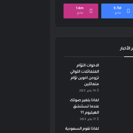
1.4m
9.7M
متابع
متابع
 الأخبار
الاخوات التؤام
المتماثلات اللواتي
تزوجن اخوين تؤام
متماثلين
19 يناير، 2023
لماذا يتغير صوتك
عندما تستنشق
الهيليوم ؟؟
17 يناير، 2023
لماذا تقوم السعودية