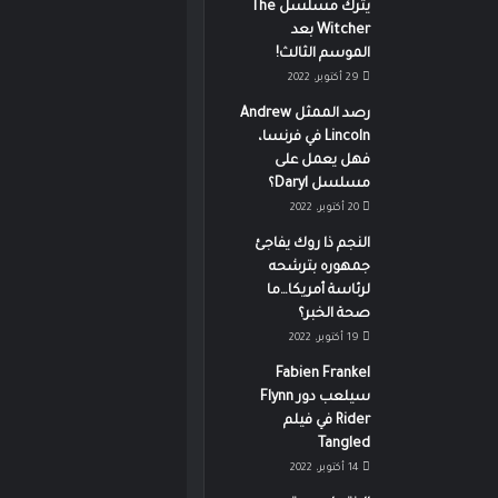
يترك مسلسل The
Witcher بعد
الموسم الثالث!
29 أكتوبر، 2022
رصد الممثل Andrew
Lincoln في فرنسا،
فهل يعمل على
مسلسل Daryl؟
20 أكتوبر، 2022
النجم ذا روك يفاجئ
جمهوره بترشحه
لرئاسة أمريكا…ما
صحة الخبر؟
19 أكتوبر، 2022
Fabien Frankel
سيلعب دور Flynn
Rider في فيلم
Tangled
14 أكتوبر، 2022