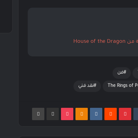
House of
فن
نقد فني
بينتيريست
Odnoklassniki
‫Pocket
مشاركة عبر البريد
طباعة