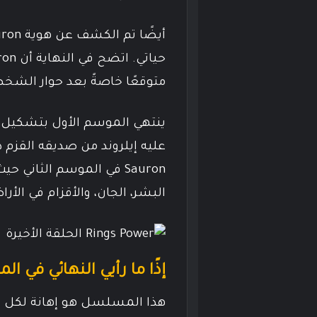
متوقعًا خاصةً بعد حوار الشخصية مع Adar في الحل
ينتهي الموسم الأول بتشكيل 
عليه إيلروند من صديقه القزم 
Sauron في الموسم الثا
البشر، الجان، والأقزام في الأ
إذًا ما رأيي النهائي في الموسم الأول 