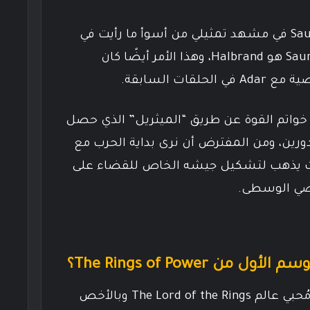
أيضًا تم الكشف عن هوية Sauron في مشهد تمثيلي من أسوأ ما رأيت في
حياتي. اتضح في النهاية أن Sauron هو Halbrand، وهذا الأمر أيضًا كان
قات السابقة.
خواتم القوة عن طريق “الميثريل” الذي حصل
دورين، ومن المفترض أن نرى بداية الحرب مع
ني حيث يذهب لتشكيل جيشه الخاص للقضاء على
راضي الوسطى.
من The Rings of Power؟
هذا المسلسل هو إهانة لكل مُحبي عالم The Lord of the Rings وبالأخص