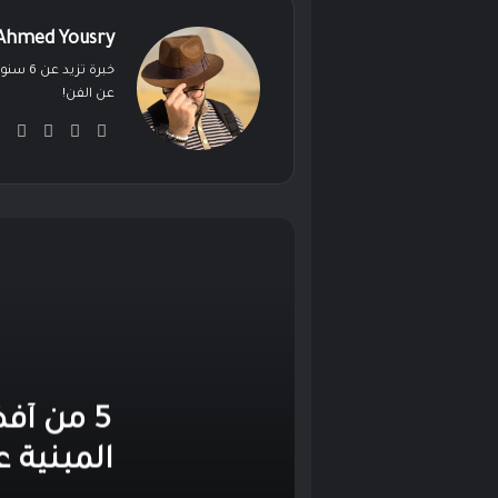
Ahmed Yousry
خبرة ت
عن الفن!
‫X
فيسبوك
لينكدإ
ان
5 من أف
المبنية 