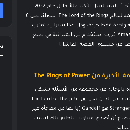
بعد شهرين من عرضه، ينتهي أخيرًا المسلسل الأكثر مللاً خلال عام 2022
ليأخذ جائزة أسوأ عمل تم تقديمه لعالم The Lord of the Rings. حصلنا على 8
واحدة فقط جيدة، وكل هذا بميزانية تقترب
من مليار دولار. لكن يبدو أن Amazon قررت استخدام كل الميزانية في صنع
نظر عن مستوى القصة الفاشل!
آخر
ن The Rings of Power
رة بالإجابة عن مجموعة من الأسئلة بشكل
ممل ومتوقع من قبل كل المشاهدين الذين يعرفون عالم The Lord of the
Rings. يتضح في النهاية أن الـ Stranger هو Gandalf (يا لها من مفاجأة غير
أستطيع أن أصدق عيناي). بالطبع تلك ليست
بداية.