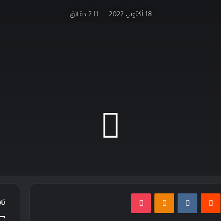
18 أكتوبر، 2022
2 دقائق
نتيريست
Odnoklassniki
‫Pocket
تا