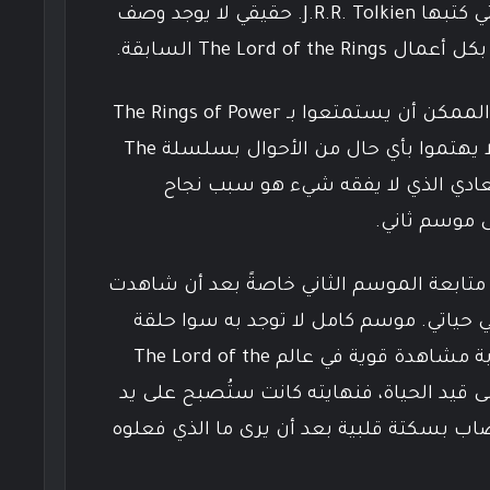
الذين قرأوا الروايات الأصلية التي كتبها J.R.R. Tolkien. حقيقي لا يوجد وصف
The Lord o السابقة.
الأشخاص الوحيدين الذين من الممكن أن يستمتعوا بـ The Rings of Power
هم الذين لم يقرأوا الروايات، ولا يهتموا بأي حال من الأحوال بسلسلة The
L. الجمهور العادي الذي لا يفقه شيء هو سبب نجاح
 موسم ثاني.
 متابعة الموسم الثاني خاصةً بعد أن شاهدت
 حياتي. موسم كامل لا توجد به سوا حلقة
واحدة جيدة يمكن اعتبارها تجربة مشاهدة قوية في عالم The Lord of the
. إذا كان J.R.R. Tolkien على قيد الحياة، فنهايته كانت ستُصبح على يد
 بسكتة قلبية بعد أن يرى ما الذي فعلوه