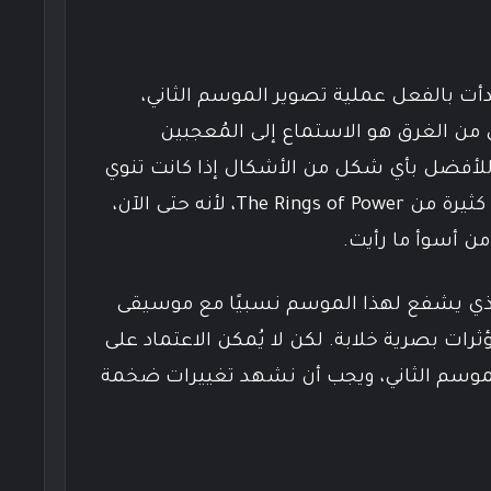
 العموم، شركة Amazon بدأت بالفعل عملية تصوير الموسم الثاني،
ل من الغرق هو الاستماع إلى المُعجبين
 للأفضل بأي شكل من الأشكال إذا كانت تنوي
Amazon الاستمرار في مواسم كثيرة من The Rings of Power، لأنه حتى الآن،
من أسوأ ما رأيت.
لذي يشفع لهذا الموسم نسبيًا مع موسيقى
اج جيد ومؤثرات بصرية خلابة. لكن لا يُمكن الاعتماد على
لموسم الثاني، ويجب أن نشهد تغييرات ضخمة