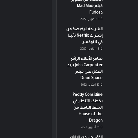
الانتهاء من تصوير
فيلم Mad Max:
Furiosa
13 أكتوبر، 2022
الشريحة الرخيصة من
إشتراك Netflix تأتينا
في 3 نوفمبر
13 أكتوبر، 2022
صانع الأفلام الرائع
John Carpenter يريد
العمل على فيلم
Dead Space!
12 أكتوبر، 2022
Paddy Considine
يخطف الأنظار في
الحلقة الثامنة من
House of the
Dragon
11 أكتوبر، 2022
انفق رجل من اليابان