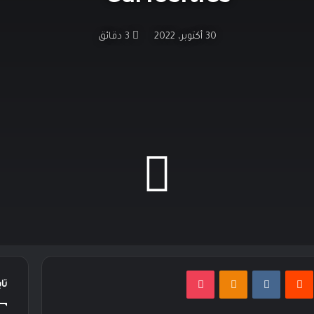
30 أكتوبر، 2022
3 دقائق
نتيريست
Odnoklassniki
‫Pocket
تا