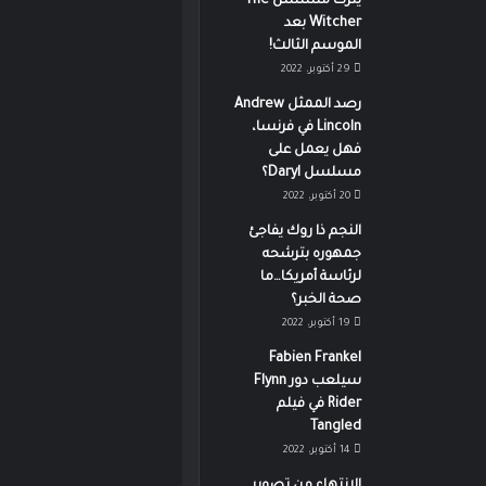
يترك مسلسل The
Witcher بعد
الموسم الثالث!
29 أكتوبر، 2022
رصد الممثل Andrew
Lincoln في فرنسا،
فهل يعمل على
مسلسل Daryl؟
20 أكتوبر، 2022
النجم ذا روك يفاجئ
جمهوره بترشحه
لرئاسة أمريكا…ما
صحة الخبر؟
19 أكتوبر، 2022
Fabien Frankel
سيلعب دور Flynn
Rider في فيلم
Tangled
14 أكتوبر، 2022