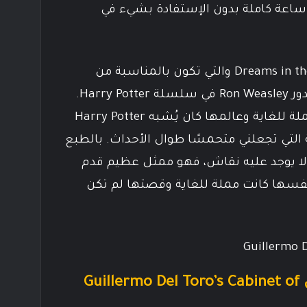
ساعة كاملة بدون الإستفادة بشيء في
حلقة أخرى هي Dreams in the Witch House والتي تكون بالمناسبة من
بطولة Rupert Grint الشهير بدور Ron Weasley في سلسلة Harry Potter.
تلك الحلقة هي الأخرى كانت مملة للغاية وعالمها كان يُشبه Harry Potter
ة التي تجعلني متحمسًا طوال الأحداث. بالطبع
أداء التمثيلي لـ Rupert Grint لا يوجد عليه نقاش، فهو ممثل عظيم قدم
نفسها كانت مملة للغاية وقصتها لم تكن
رأيي النهائي في مسلسل Guillermo Del Toro’s Cabinet of