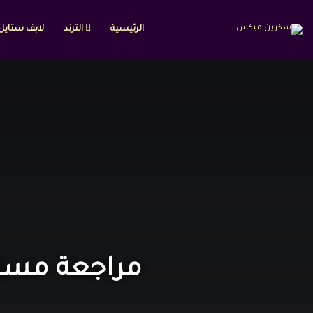
الرئيسية
الترند
لابف ستايل