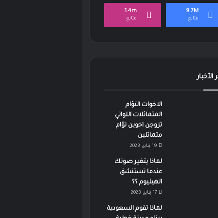
1.4m
9.7M
متابع
متابع
 الأخبار
الاخوات التؤام
المتماثلات اللواتي
تزوجن اخوين تؤام
متماثلين
19 يناير، 2023
لماذا يتغير صوتك
عندما تستنشق
الهيليوم ؟؟
17 يناير، 2023
لماذا تقوم السعودية