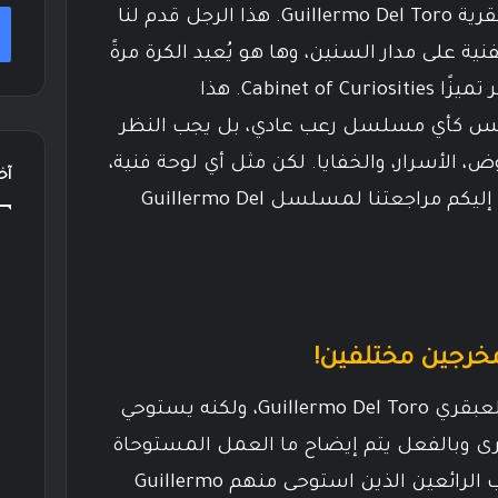
أظن أنه لا يوجد نقاش حول عبقرية Guillermo Del Toro. هذا الرجل قدم لنا
 على مدار السنين، وها هو يُعيد الكرة مرةً
أخرى مع مسلسل الرعب الأكثر تميزًا Cabinet of Curiosities. هذا
 كأي مسلسل رعب عادي، بل يجب النظر
ض، الأسرار، والخفايا. لكن مثل أي لوحة فنية،
آخر
فهي ليست خالية من العيوب. إليكم مراجعتنا لمسلسل Guillermo Del
المسلسل بأكمله من تأليف العبقري Guillermo Del Toro، ولكنه يستوحي
خرى وبالفعل يتم إيضاح ما العمل المستوحاة
منه هذه الحلقة. من أكثر الكُتاب الرائعين الذين استوحى منهم Guillermo