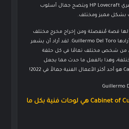
أفكارًا في المسلسل هو العبقري HP Lovecraft ويتضح جمال أسلوب
ت بشكل مميز ومختلف.
 لها قصة مُنفصلة ومن إخراج مخرج مختلف
تمامًا، وهنا تتضح الفكرة التي أرادها Guillermo Del Toro. لقد أراد أن يشعر
ي من شخص مختلف تمامًا في كل حلقة
ختلفة، وهذا بالفعل ما حدث مما يجعل
معظم قصص Cabinet of Curiosities هي لوحات فنية بكل ما