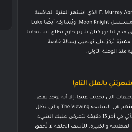
الحلقة من بطولة الرائع F. Murray Abraham الذي اشتهر الفترة الماضية
بصوت شخصية Khonshu في مسلسل Moon Knight. ويُشاركه أيضًا Luke
والذي قدم لنا دور كيان شرير خارج نطاق استيعابنا
 مميزة تُركز على توصيل رسالة خاصة
منذ الوهلة الأولى.
رتني بالملل التام!
حلقات التي تحدثت عنها، إلا أنه توجد بعض
الحلقات المملة نسبيًا. حلقة منهم هي السابعة The Viewing والتي تظل
تبني قصة لمدة 45 دقيقة، ثم تأتي في آخر 15 دقيقة لتعرض عليك الشيء
لعظيمة والكبيرة. للأسف الحلقة لا تُحقق