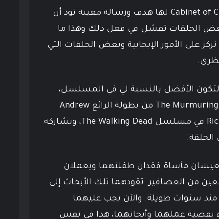
كل حلقة من حلقات Cabinet of Curiosities لها هدف ورسالة معينة تود أن
بعض الحلقات تفشل في فعل ذلك وهذا ما
نركز على الأمور الإيجابية وبعض الحلقات التي
نظري.
دة لتكون الأفضل بالنسبة لي في المسلسل،
بالتأكيد سأختار الحلقة الاخيرة The Murmuring من بطولة الرائع Andrew
Lincoln الشهير بدور Rick Grimes في مسلسل The Walking Dead، وتشاركه
يعيشان مأساة فقدان طفلتهما ويعملان
عين من العصافير. تقودهما تلك الأبحاث إلى
منذ سنوات طويلة. والآن يجب عليهما
ء تقضية عملهما وأبحاثهما، هذا في نفس