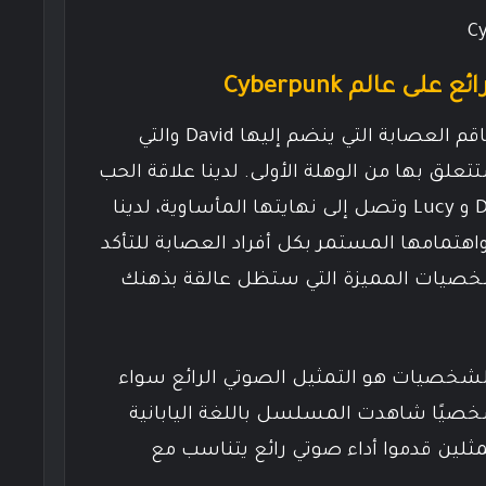
عالم Cyberpunk
يُركز أنمي Edgerunners على طاقم العصابة التي ينضم إليها David والتي
ق بها من الوهلة الأولى. لدينا علاقة الحب
والانجذاب التي تتطور بين David و Lucy وتصل إلى نهايتها المأساوية، لدينا
ضًا الطفلة الرائعة Rebecca واهتمامها المستمر بكل أفراد العصابة للتأكد
خصيات المميزة التي ستظل عالقة بذهنك
الشخصيات هو التمثيل الصوتي الرائع سواء
ة. شخصيًا شاهدت المسلسل باللغة اليابانية
ثلين قدموا أداء صوتي رائع يتناسب مع