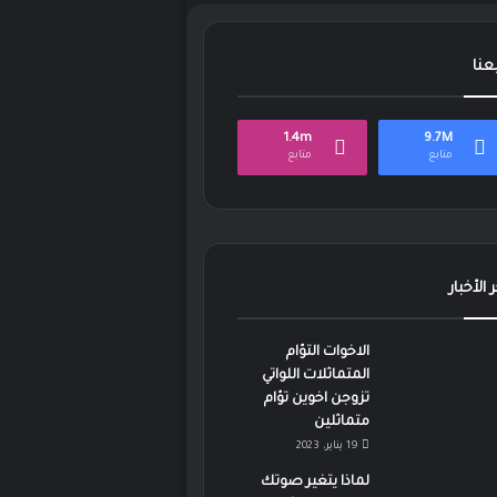
بعنا
1.4m
9.7M
متابع
متابع
 الأخبار
الاخوات التؤام
المتماثلات اللواتي
تزوجن اخوين تؤام
متماثلين
19 يناير، 2023
لماذا يتغير صوتك