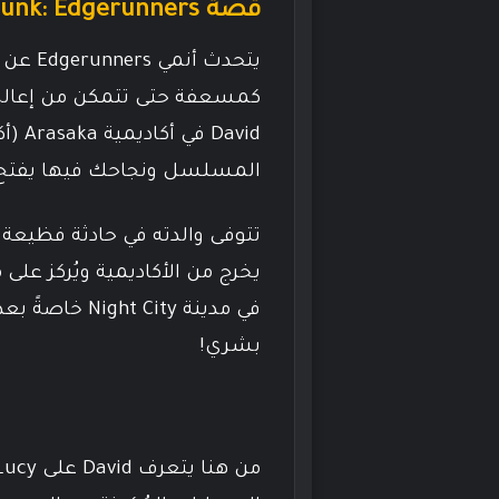
قصة Cyberpunk: Edgerunners بدون حرق
كمسعفة حتى تتمكن من إعالة الع
David
المسلسل ونجاحك فيها يفتح لك ال
يخرج من الأكاديمية ويُركز على
في مدينة  City
بشري!