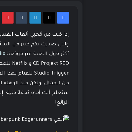
فيسبوك
‫X
لينكدإن
بي
والتي صدرت بكم كبير من المش
أكثر حول اللعبة عبر موقعنا
ix
jekt RED
Studio Trigger للق
ستعلم أنك أمام تحفة فنية. إليك
الرائع!