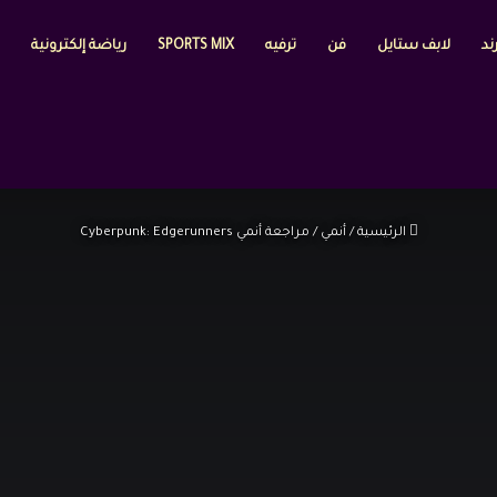
ند
لابف ستايل
فن
ترفيه
SPORTS MIX
رياضة إلكترونية
الرئيسية
/
أنمي
/
مراجعة أنمي Cyberpunk: Edgerunners