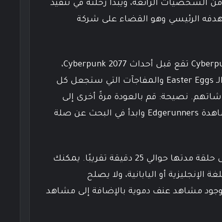
من الشخصيات الرائعة، ويبدأ رحلته في تنفيذ
دفه الرئيسي وهو القضاء على شركة
أحداث قصة Cyberpunk: Edgerunners تقع قبل أحداث Cyberpunk 2077،
وتوجد بالقصة كمية كبيرة من الـ Easter Eggs والمفاجآت التي ستجعل كل
اتهم. نصيحة: قم بالعودة مرةً أخرى إلى
عالم Cyberpunk 2077 بعد مشاهدة Edgerunners وابدأ في البحث عن صلة
الأنمي مُكون من 10 حلقات وكل حلقة مدتها حوالي 25 دقيقة تقريبًا. يمكنك
Netfl سواء باللغة الإنجليزية أو اليابانية، ولا يصلح
وجود مشاهد عنف دموية بالإضافة إلى مشاهد