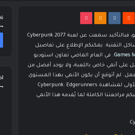
نتيريست
Odnoklassniki
‫Pocket
تا
إذا كنت من مُحبي ألعاب الفيديو، فبالتأكيد سمعت عن لعبة Cyberpunk 2077
اكل التقنية. يمكنكم الإطلاع على تفاصيل
Games M
. في العام الماضي تعاون استوديو
CD Pro و Netflix للعمل على أنمي خاص باللعبة، ولا يوجد أفضل من
يام بهذا العمل. لم أتوقع أن يكون الأنمي بهذا المستوى
آخر
من الجمال، ولكن منذ الوهلة الأولى لمشاهدة Cyberpunk: Edgerunners
م مراجعتنا الكاملة لما يُقدمه هذا الأنمي