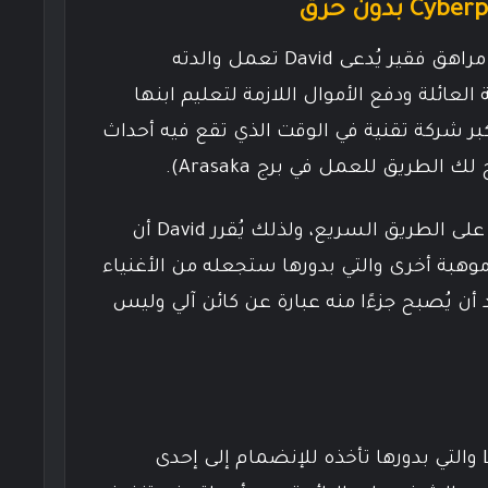
يتحدث أنمي Edgerunners عن مراهق فقير يُدعى David تعمل والدته
ائلة ودفع الأموال اللازمة لتعليم ابنها
 في أكاديمية Arasaka (أكبر شركة تقنية في الوقت الذي تقع فيه أحداث
طريق للعمل في برج Arasaka).
تتوفى والدته في حادثة فظيعة على الطريق السريع، ولذلك يُقرر David أن
 موهبة أخرى والتي بدورها ستجعله من الأغنياء
Night خاصةً بعد أن يُصبح جزءًا منه عبارة عن كائن آلي وليس
من هنا يتعرف David على Lucy والتي بدورها تأخذه للإنضمام إلى إحدى