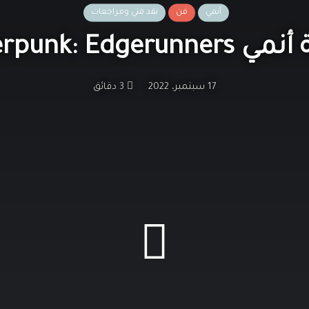
أنمي
فن
نقد فني ومراجعات
Cyberpunk: Edger
17 سبتمبر، 2022
3 دقائق