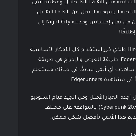
يظهر في مجموعة من أعماله السابقة مثل Kill La Kill. جمال وعظمة أنمي
Cyberpunk: Edgerunners من الناحية الرسومية لا يقل عن Kill La Kill، بل
يمكنك قول أن الاستوديو تمكن من نقل إحساس ومدينة Night City إلى
لاقًا!
الأنمي من إخراج Hiroyuki Imaishi والذي قرر استخدام كل الأفكار الأساسية
لأي أنمي في عمله على Edgerunners. طريقة العرض والإخراج هي طريقة
كنت شاهدت أي أنمي سابقًا في حياتك فستعلم
هدة Edgerunners.
 أجده الخيار الأمثل ومن الجيد قيام استوديو
CD Projekt RED (مُطور لعبة Cyberpunk 2077) بالموافقة على مختلف