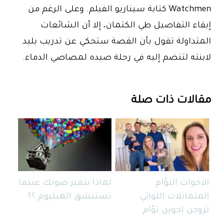
Watchmen كتابة سيناريو الفيلم. وعلى الرغم من
إبقاء التفاصيل طي الكتمان، إلا أن الشائعات
المتداولة تقول بأن القصة ستحكي عن تدريب بليد
لابنته لتنضم إليه في رحلة صيده لمصاصي الدماء.
مقالات ذات صلة
الاخوات التؤام
لماذا يتغير صوتك عندما
المتماثلات اللواتي
تستنشق الهيليوم ؟؟
تزوجن اخوين تؤام