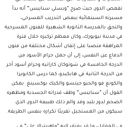
تقمص الدور، حيث صرح “ويسلي سنايبس” أنه بدأ
مسيرته السينمائية ببعض التدريب المسرحي،
والتحق بالمدرسة الثانوية الشهيرة للفنون المسرحية
في مدينة نيويورك، وكان معظم تركيزه خلال فترة
المراهقة منصبا على إتقان أشكال مختلفة من فنون
الدفاع عن النفس، إلى أن حمل حزام الأسود من
الدرجة الخامسة في شوتوكان كاراتيه وحزام أسود آخر
من الدرجة الثانية في هابكيدو، كما درس الكابويرا
والكونغ فو والجيو جيتسو والكيك بوكسينغ. يمكن
القول أن “سنايبس” وظف قدراته الجسدية ومظهره
الضخم لدور بليد وقد والم ذلك طبيعة الدور، الذي
سيكون من المستحيل تقريبًا تكراره بنفس الطريقة.
في المقابل، ما قد يفتقر إليه “ماهرشالا علي” في