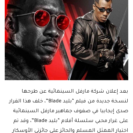
بعد إعلان شركة مارفل السينمائية عن طرحها
لنسخة جديدة من فيلم “بليد Blade”، خلف هذا القرار
صدى إيجابيا في صفوف جماهير مارفل السينمائية
على غرار محبي سلسلة أفلام “بليد Blade”، وقد تم
اختيار الممثل المسلم والحائز على جائزتي الأوسكار