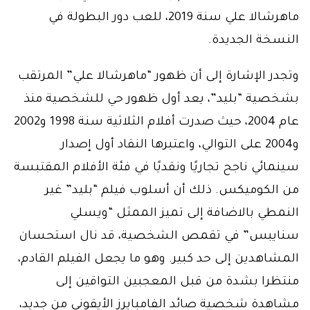
ماهرشالا علي سنة 2019، للعب دور البطولة في
النسخة الجديدة.
وتجدر الإشارة إلى أن ظهور “ماهرشالا علي” المرتقب
بشخصية “بليد”، يعد أول ظهور حي للشخصية منذ
عام 2004، حيث صدرت أفلام الثلاثية سنة 1998 و2002
و2004 على التوالي، واعتبرها النقاد أول إصدار
سينمائي ناجح تجاريًا ونقديًا في فئة الأفلام المقتبسة
من الكوميكس. ذلك أن أسلوب فيلم “بليد” غير
النمطي بالاضافة إلى تميز الممثل “ويسلي
سنايبس” في تقمص الشخصية، قد نال استحسان
المشاهدين إلى حد كبير. وهو ما يجعل الفيلم القادم،
منتظرا بشدة من قبل المعجبين التواقين إلى
مشاهدة شخصية صائد الفامبايرز الأيقوني من جديد،