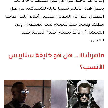
إنتاجه قد حافظ حتى الآن على تصنيف PG-13، مما
يجعل هذه الأفلام نسبيا قابلة للمشاهدة من قبل
الأطفال. لكن في المقابل، تكتسي أفلام “بليد” طابعا
مظلما ودمويا حيث تنضوي تحت تصنيف R. ومن
المحتمل أن تأخذ نسخة “بليد” الجديدة نفس
المنحى.
ماهرشالا… هل هو خليفة سنايبس
الأنسب؟