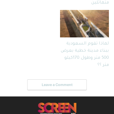
متماثلين
لماذا تقوم السعودية
ببناء مدينة خطية بعرض
500 متر وطول 170كيلو
متر ؟؟
Leave a Comment