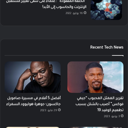
“الحلقة المفقودة” : علماء على شفى تغيير مستقبل
الإنترنت والحاسوب إلى الأبد!
16 يوليو، 2022
Recent Tech News
تقرير: الممثل المحبوب “جيمي
أفضل 5 أفلام في مسيرة صامويل
فوكس” أصيب بالشلل بسبب
جاكسون؛ جوهرة هوليوود السمراء
تطعيم كوفيد 19
29 مايو، 2023
3 يونيو، 2023