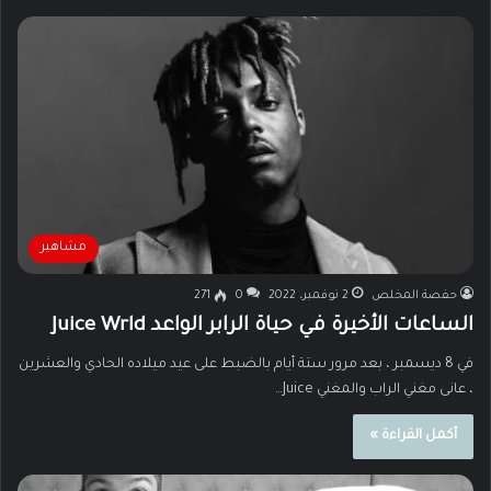
مشاهير
حفصة المخلص
2 نوفمبر، 2022
0
271
الساعات الأخيرة في حياة الرابر الواعد Juice Wrld
في 8 ديسمبر ، بعد مرور ستة أيام بالضبط على عيد ميلاده الحادي والعشرين
، عانى مغني الراب والمغني Juice…
أكمل القراءة »