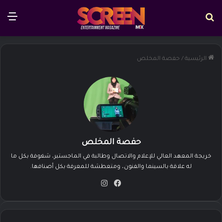
بحث عن
الق
الرئيسية
/
حفصة المخلص
حفصة المخلص
خريجة المعهد العالي للإعلام والاتصال وطالبة في الماجستير، شغوفة بكل ما
له علاقة بالسينما والفنون، ومتعطشة للمعرفة بكل أصنافها.
في
انس
سب
تقرا
وك
م