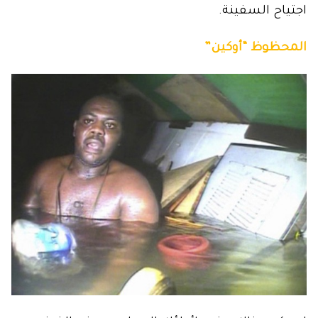
اجتياح السفينة.
المحظوظ “أوكين”