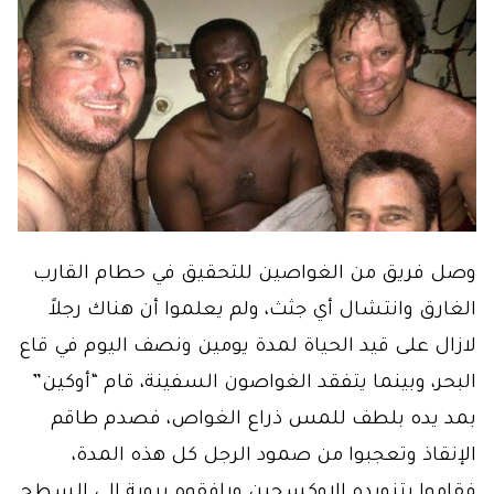
وصل فريق من الغواصين للتحقيق في حطام القارب
الغارق وانتشال أي جثث، ولم يعلموا أن هناك رجلاً
لازال على قيد الحياة لمدة يومين ونصف اليوم في قاع
البحر، وبينما يتفقد الغواصون السفينة، قام “أوكين”
بمد يده بلطف للمس ذراع الغواص، فصدم طاقم
الإنقاذ وتعجبوا من صمود الرجل كل هذه المدة،
فقاموا بتزويده الاوكسجين ورافقوه بروية إلى السطح