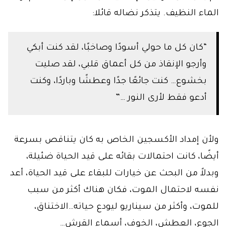
الماء النظيف. يتذكر نضاله قائلا:
“كان كل ما حولي أسودًا وصاخبًا، لقد كنت أبكي
وأرجو الإنقاذ من كل أعماق قلبي، لقد صليت
بخشوع… كنت جائعًا جدًا وعطشًا وباردًا، وكنت
أدعو فقط لأرى النور …”
ولأن إمداد الأكسجين الخاص به كان يتناقص بسرعة
أيضًا، كانت احتمالات بقائه على قيد الحياة ضئيلة،
وبدلاً من البحث عن خيارات للبقاء على قيد الحياة، أعد
نفسه لاحتمال الموت، فكان هناك أكثر من سبب
للموت، وأكثر من سيناريو ليودع حياته…الاختناق،
الجوع، العطش، الخوف، أسماء القرش…