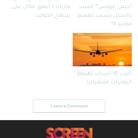
“جيمي فوكس” أصيب
ماريانا ؟ أعمق مكان على
بالشلل بسبب تطعيم
سطح الكوكب ..
كوفيد 19
أغرب 10 أسباب لهبوط
الطائرات اضطراريا
Leave a Comment