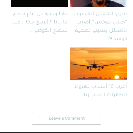
تقرير: الممثل المحبوب
ماذا وجدوا فى قاع خندق
“جيمي فوكس” أصيب
ماريانا ؟ أعمق مكان على
بالشلل بسبب تطعيم
سطح الكوكب ..
كوفيد 19
أغرب 10 أسباب لهبوط
الطائرات اضطراريا
Leave a Comment