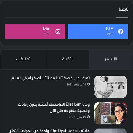
تابعنا
1.4m
9.7M
متابع
متابع
الأشهر
الأخيرة
تعليقات
تعرف على قصة “لينا مدينا” … أصغر أم في العالم
14 نوفمبر، 2021
وفاة Elisa Lam الغامضة: أسئلة بدون إجابات
وقضية مفتوحة حتى الآن
19 مايو، 2022
حادثة The Dyatlov Pass: واحدة من الحوادث الأكثر