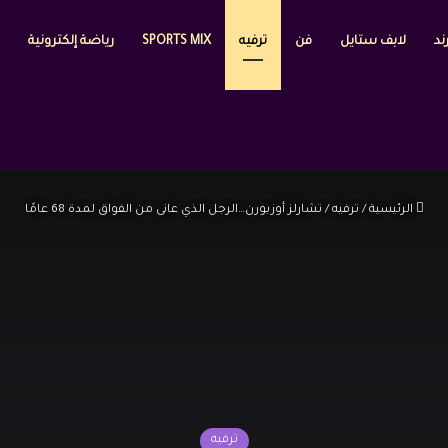
ند
لابف ستايل
فن
ترفيه
SPORTS MIX
رياضة إلكترونية
الرئيسية
/
ترفيه
/
تشارلز أوزبورن…الرجل الذي عانى من الفواق لمدة 68 عامًا
ترفيه