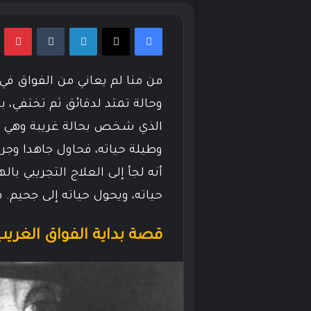
فيسبوك
‫X
لينكدإن
بي
من منا لم يعاني من الفواق في 
وحالة تمتد لدقائق ثم تختفي، ب
الذي شخص بحالة غريبة وهي ال
وطيلة حياته، فحاول جاهدا وج
أنه لجأ إلى العلاج التجريبي بال
حياته، ويحول حياته إلى جحيم. 
قصة بداية الفواق الغريب