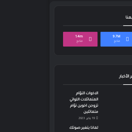
بعنا
1.4m
9.7M
متابع
متابع
 الأخبار
الاخوات التؤام
المتماثلات اللواتي
تزوجن اخوين تؤام
متماثلين
19 يناير، 2023
لماذا يتغير صوتك