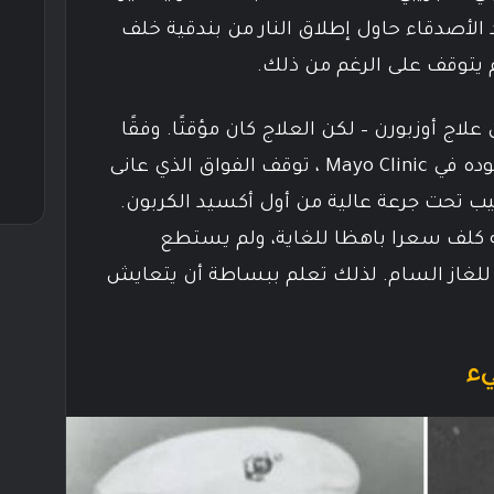
 الأصدقاء حاول إطلاق النار من بندقية خلف
م يتوقف على الرغم من ذلك.
ج أوزبورن – لكن العلاج كان مؤقتًا. وفقًا
لمجلة سميثسونيان ، أثناء وجوده في Mayo Clinic ، توقف الفواق الذي عانى
يب تحت جرعة عالية من أول أكسيد الكربون.
ه كلف سعرا باهظا للغاية، ولم يستطع
 للغاز السام. لذلك تعلم ببساطة أن يتعايش
يء