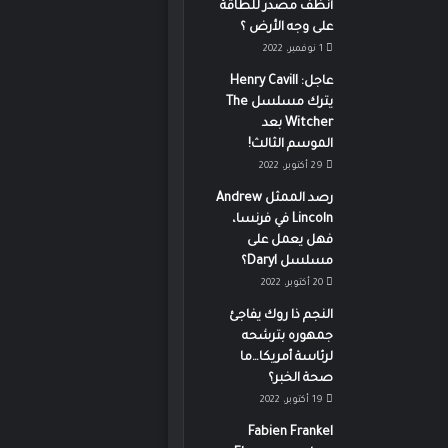
أنظف مصدر للطاقة
على وجه الأرض ؟
1 نوفمبر، 2022
عاجل: Henry Cavill
يترك مسلسل The
Witcher بعد
الموسم الثالث!
29 أكتوبر، 2022
رصد الممثل Andrew
Lincoln في فرنسا،
فهل يعمل على
مسلسل Daryl؟
20 أكتوبر، 2022
النجم ذا روك يفاجئ
جمهوره بترشحه
لرئاسة أمريكا…ما
صحة الخبر؟
19 أكتوبر، 2022
Fabien Frankel