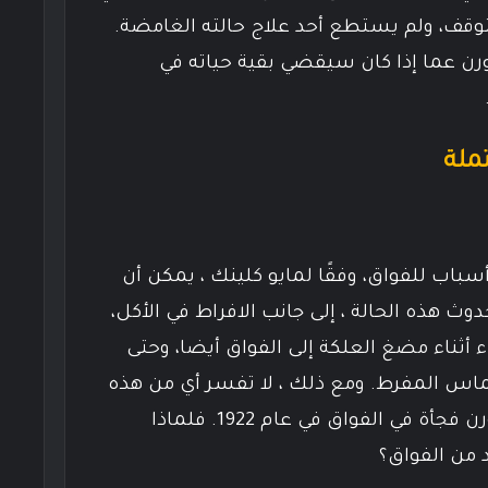
توقف، ولم يستطع أحد علاج حالته الغامضة.
رن عما إذا كان سيقضي بقية حياته في
ملة
سباب للفواق، وفقًا لمايو كلينك ، يمكن أن
وث هذه الحالة ، إلى جانب الافراط في الأكل،
ء أثناء مضغ العلكة إلى الفواق أيضا، وحتى
حماس المفرط. ومع ذلك ، لا تفسر أي من هذه
الأسباب لماذا بدأ تشارلز أوزبورن فجأة في الفواق في عام 1922. فلماذا
ن الفواق؟