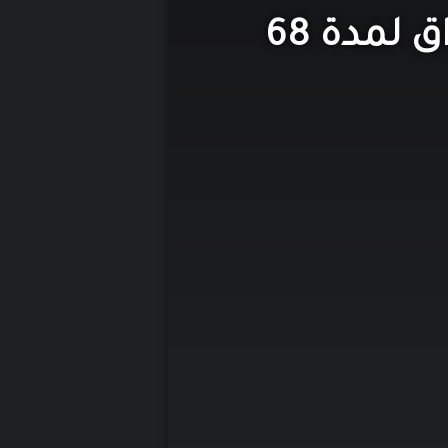
تشارلز أوزبورن…الرجل الذي عانى من الفواق لمدة 68