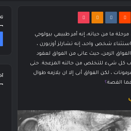
نتيريست
Odnoklassniki
‫Pocket
تا
مرحلة ما من حياته، إنه أمر طبيعي بيولوجي
استثناء شخص واحد، إنه تشارلز أوزبورن ،
فواق الزمن، حيث عانى من الفواق لعقود
رب كل شيء للتخلص من حالته المزعجة. حتى
هرمونات ، لكن الفواق أبى إلا ان يلازمه طوال
آخر
فما القصة
؟