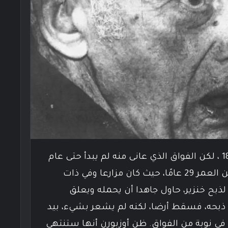
ولد تشارلز أوزبورن في عام 1893 ، لكن الفواق الذي عانى منه لم يبدأ حتى عام
1922 ، تحديدا عندما كان يبلغ من العمر 29 عامًا، حيث كان مزارعا وفي ذات
لذبح خنزير، حاول جاهدا أن يحمله ويعلق
يزن 350 رطلاً قبل ذبحه، فسقط أرضا، لكنه لم يشعر بشيء، بيد
ي نوبة من الفواق. ظن أوزبورن أنها ستنتهي