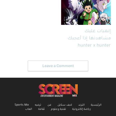
إنميات عليك
مشاهدتها إذا أعجبك
hunter x hunter
Leave a Comment
الرئيسية
الترند
لابف ستايل
فن
ترفيه
Sports Mix
رياضة إلكترونية
تقنية وعلوم
ثقافة
العاب