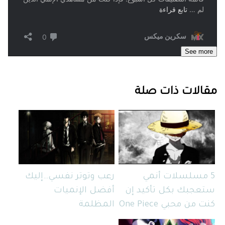
See more
مقالات ذات صلة
5 مسلسلات أنمي
رعب وتوتر نفسي…إليك
ستعجبك بكل تأكيد إن
أفضل الإنميات
كنت من محبي One Piece
المظلمة