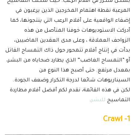
بشكل متكرر في أفلام الرعب. حيث شكلت التماسيح
المرعبة نقطة اهتمام المخرجين الذين يرغبون في
إضفاء الواقعية على أفلام الرعب التي ينتجونها، كما
أدركت الاستوديوهات خوفنا المتأصل من هذه
الزواحف العملاقة ، وعلى مدى العقدين الماضيين،
بدأت في إنتاج أفلام تتمحور حول ذاك التمساح القاتل
أو “التمساح الغاضب” الذي يطارد ضحاياه من البشر،
بمعدل مرتفع. حتى أصبح هذا النوع من
السيناريوهات شائعا لدرجة التكرار وضعف الجودة.
لكن في هذه القائمة، نقدم لكم أفضل أفلام مطاردة
التماسيح
للبشر
.
1- Crawl