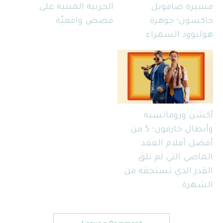
مسيرة صامويل
الحربية المبنية على
جاكسون؛ جوهرة
قصص واقعيّة
هوليوود السمراء
أكشن ورومانسية
وأبطال خارقون؛ 5 من
أفضل أفلام العقد
الماضي التي لم تلقَ
القدر الذي تستحقه من
الشهرة.