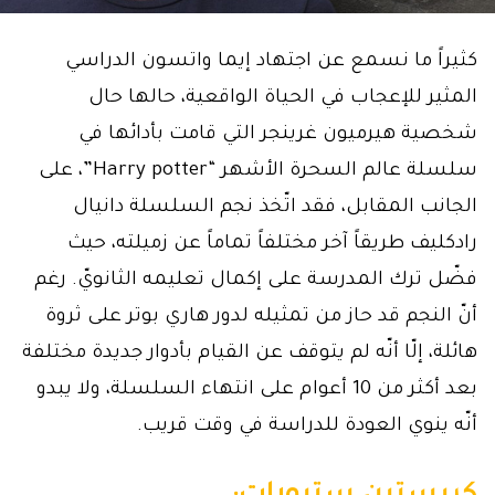
كثيراً ما نسمع عن اجتهاد إيما واتسون الدراسي
المثير للإعجاب في الحياة الواقعية، حالها حال
شخصية هيرميون غرينجر التي قامت بأدائها في
سلسلة عالم السحرة الأشهر “Harry potter”، على
الجانب المقابل، فقد اتّخذ نجم السلسلة دانيال
رادكليف طريقاً آخر مختلفاً تماماً عن زميلته، حيث
فضّل ترك المدرسة على إكمال تعليمه الثانويّ. رغم
أنّ النجم قد حاز من تمثيله لدور هاري بوتر على ثروة
هائلة، إلّا أنّه لم يتوقف عن القيام بأدوار جديدة مختلفة
بعد أكثر من 10 أعوام على انتهاء السلسلة، ولا يبدو
أنّه ينوي العودة للدراسة في وقت قريب.