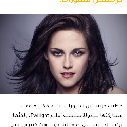
كريستين ستيورات:
حظيت كريستين ستيورات بشهرة كبيرة عقب
مشاركتها ببطولة سلسلة أفلام Twilight، ولكنّها
تركت الدراسة قبل هذه الشهرة بوقت كبير في سنّ