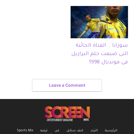
سوزانا .. الفتاة الخائنة
التى ضيعت حلم البرازيل
فى مونديال 1998
Leave a Comment
الرئيسية
الترند
لابف ستايل
فن
ترفيه
Sports Mix