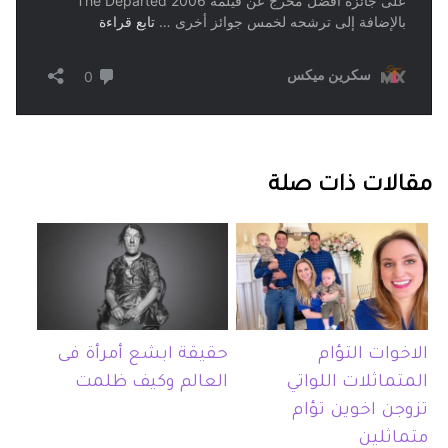
مقالات ذات صلة
الاخوات التؤام
حقيقة ابشع أمرأة فى
المتماثلات اللواتي
العالم وكيف ظلمت
تزوجن اخوين تؤام
متماثلين