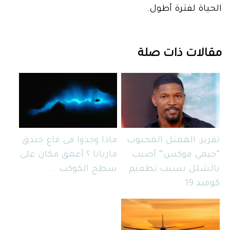
الحياة لفترة أطول.
مقالات ذات صلة
تقرير: الممثل المحبوب
ماذا وجدوا فى قاع خندق
“جيمي فوكس” أصيب
ماريانا ؟ أعمق مكان على
بالشلل بسبب تطعيم
سطح الكوكب ..
كوفيد 19