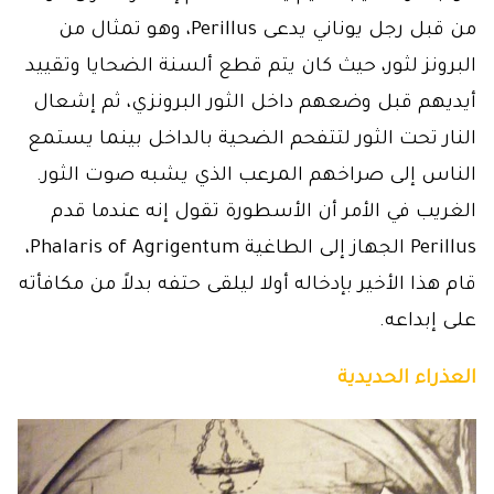
من قبل رجل يوناني يدعى Perillus، وهو تمثال من
البرونز لثور، حيث كان يتم قطع ألسنة الضحايا وتقييد
أيديهم قبل وضعهم داخل الثور البرونزي، ثم إشعال
النار تحت الثور لتتفحم الضحية بالداخل بينما يستمع
الناس إلى صراخهم المرعب الذي يشبه صوت الثور.
الغريب في الأمر أن الأسطورة تقول إنه عندما قدم
Perillus الجهاز إلى الطاغية Phalaris of Agrigentum،
قام هذا الأخير بإدخاله أولا ليلقى حتفه بدلاً من مكافأته
على إبداعه.
العذراء الحديدية