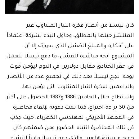
كان تيسلا من أنصار فكرة التيار المتناوب غير
المنتشر حينها بالمطلق، وحاول البدء بشركة اعتماداً
على أفكاره والمبلغ الضئيل الذي بحوزته إلا أن
المشروع اتجه مباشرة للفشل، ما دفع تيسلا للعمل
في حفر الخنادق مقابل دولارين في اليوم ليؤمن قوت
يومه. نجح تيسلا بعد ذلك في تجميع عدد من الأنصار
والداعمين لفكرة التيار المتناوب التي يؤمن بها،
واستطاع خلال العامين 1886 و1887 الحصول على أكثر
من 30 براءة اختراع، كما تمت دعوته لإلقاء محاضرة
في المعهد الأمريكي لمهندسي الكهرباء، حيث جذب
في تلك المحاضرة انتباه الحضور ومن ضمنهم كان
جورج ويستنغهاوس والذي دعم تيسلا مادياً لإنشاء