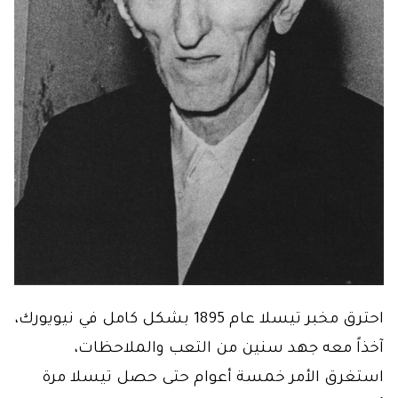
احترق مخبر تيسلا عام 1895 بشكل كامل في نيويورك،
آخذاً معه جهد سنين من التعب والملاحظات،
استغرق الأمر خمسة أعوام حتى حصل تيسلا مرة