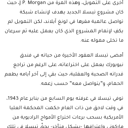
أخرى على التمويل، وهذه المرة من J.P. Morgan، حيث
كان مشروع تيسلا الجديد يهدف لإنشاء شبكة
تواصل عالمية مقرها في لونغ آيلاند، لكن التمويل لم
يكفِ لإتمام المشروع الذي كان يعمل عليه ثم سرعان
ما تخلى مموله عنه.
أمضى تيسلا العقود الأخيرة من حياته في فندق
نيويورك يعمل على اختراعاته، على الرغم من تراجع
قدراته الصحية والعقلية، حيث بقي إلى آخر أيامه يطعم
الحمام، و”يتواصل معه” حسب زعمه.
توفي تيسلا في غرفته يوم السابع من يناير عام 1943،
في وقت لاحق من ذات العام حكمت المحكمة العليا
الأمريكية بسحب برءات اختراع الأمواج الراديوية من
ماركوني واعترافها -بشكل متأخر- بحقّ تيسلا في تلك