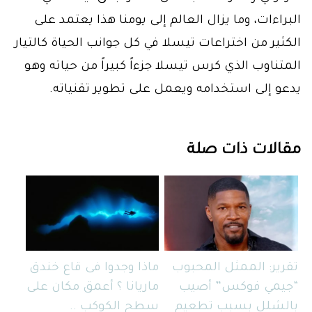
البراءات، وما يزال العالم إلى يومنا هذا يعتمد على
الكثير من اختراعات تيسلا في كل جوانب الحياة كالتيار
المتناوب الذي كرس تيسلا جزءاً كبيراً من حياته وهو
يدعو إلى استخدامه ويعمل على تطوير تقنياته.
مقالات ذات صلة
تقرير: الممثل المحبوب
ماذا وجدوا فى قاع خندق
“جيمي فوكس” أصيب
ماريانا ؟ أعمق مكان على
بالشلل بسبب تطعيم
سطح الكوكب ..