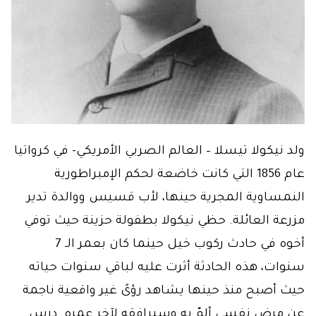
ولد نيكولا تيسلا – العالم الصربي الأمريكي- في كرواتيا
عام 1856 التي كانت خاضعة لحكم الإمبراطورية
النمساوية المجرية حينها، لأب قسيس ووالدة تدير
مزرعة العائلة. حظي نيكولا بطفولة حزينة حيث توفي
أخوه في حادث ركوب خيل حينما كان بعمر الـ 7
سنوات، هذه الحادثة أثرت عليه لباقي سنوات حياته
حيث أصبح منذ حينها يشاهد رؤىً غير واقعية ناجمة
عن مرض نفسي ألمّ به وسيرافقه لآخر عمره. درس