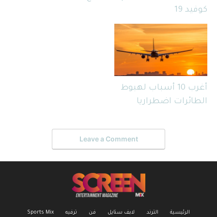
كوفيد 19
أغرب 10 أسباب لهبوط
الطائرات اضطراريا
Leave a Comment
الرئيسية
الترند
لابف ستايل
فن
ترفيه
Sports Mix