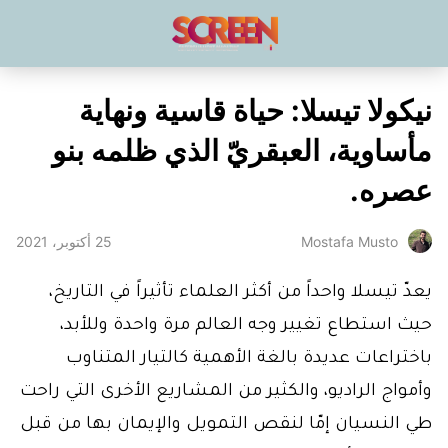
نيكولا تيسلا: حياة قاسية ونهاية
مأساوية، العبقريّ الذي ظلمه بنو
عصره.
25 أكتوبر، 2021
Mostafa Musto
يعدّ تيسلا واحداً من أكثر العلماء تأثيراً في التاريخ،
حيث استطاع تغيير وجه العالم مرة واحدة وللأبد،
باختراعات عديدة بالغة الأهمية كالتيار المتناوب
وأمواج الراديو، والكثير من المشاريع الأخرى التي راحت
طي النسيان إمّا لنقص التمويل والإيمان بها من قبل