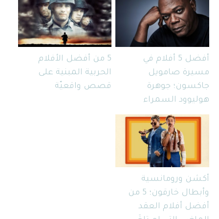
أفضل 5 أفلام في
5 من أفضل الأفلام
مسيرة صامويل
الحربية المبنية على
جاكسون؛ جوهرة
قصص واقعيّة
هوليوود السمراء
أكشن ورومانسية
وأبطال خارقون؛ 5 من
أفضل أفلام العقد