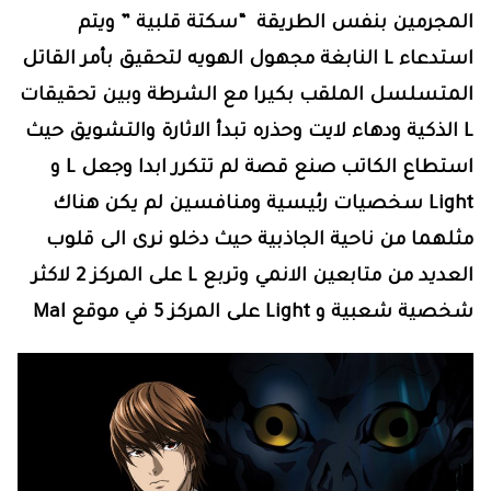
المجرمين بنفس الطريقة “سكتة قلبية ” ويتم
استدعاء L النابغة مجهول الهويه لتحقيق بأمر القاتل
المتسلسل الملقب بكيرا مع الشرطة وبين تحقيقات
L الذكية ودهاء لايت وحذره تبدأ الاثارة والتشويق حيث
استطاع الكاتب صنع قصة لم تتكرر ابدا وجعل L و
Light سخصيات رئيسية ومنافسين لم يكن هناك
مثلهما من ناحية الجاذبية حيث دخلو نرى الى قلوب
العديد من متابعين الانمي وتربع L على المركز 2 لاكثر
شخصية شعبية و Light على المركز 5 في موقع Mal