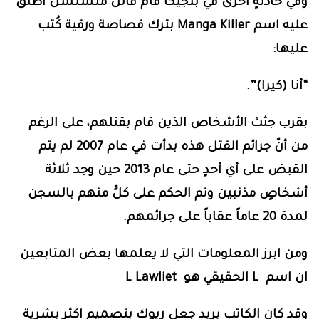
وفي حادثةٍ أخرى في بلجيكا قام قاتل متسلسل أُطلق
عليه اسم
Manga Killer
بترك قصاصة ورقية كُتب
عليها:
“أنا (كيرا)”.
بقرب جثث الأشخاص الذين قام بقتلهم، على الرغم
من أنّ جرائم القتل هذه بدأت في عام 2007 لم يتم
القبض على أي أحدٍ حتى عام 2013 حين وجد ثلاثة
أشخاصٍ مذنبين وتم الحكم على كلٍّ منهم بالسجن
لمدة 20 عاماً عقاباً على جرائمهم.
ومن ابرز المعلومات التي لا يعلمها بعض المتابعين
ان اسم
L
الحقيقي هو
L Lawliet
وقد كان الكاتب يريد جعل ريوك بتصميم اكثر بشرية