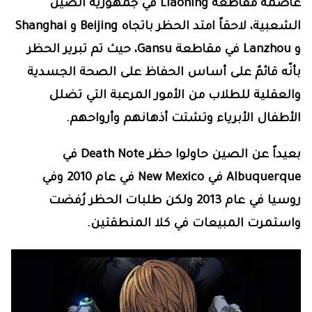
عاصمة مقاطعة
Liaoning
في جمهورية الصين
الشعبية، لاحقاً امتد الحظر باتجاه
Beijing
و
Shanghai
و
Lanzhou
في مقاطعة
Gansu
، حيث تم تبرير الحظر
بأنّه قائمٌ على أساس الحفاظ على الصحة الجسدية
والعقلية للطلاب من الأمور المرعبة التي تضلل
الأطفال الأبرياء وتشتت أذهانهم وأرواحهم.
بعيداً عن الصين حاولوا حظر Death Note في
Albuquerque في New Mexico في عام 2010 وفي
روسيا في عام 2013 ولكن طلبات الحظر رُفضت
واستمرت المبيعات في كلا المنطقتين.