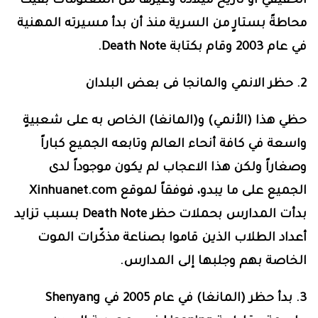
الحقيقي أو تاريخ ميلاده وغيرها من المعلومات بقيت
محاطةً بستارٍ من السرية منذ أن بدأ مسيرته المهنية
في عام 2003 وقام بكتابة
Death Note
.
2. حظر الانمي والمانجا فى بعض البلدان
حظي هذا (الأنمي) و(المانغا) الخاص به على شعبيةٍ
واسعة في كافة أنحاء العالم وتابعه الجميع كباراً
وصغاراً ولكن هذا الاعجاب لم يكون موجوداً لدى
الجميع على ما يبدو، فوفقاً لموقع
Xinhuanet.com
بدأت المدارس بحملات حظر
Death Note
بسبب تزايد
أعداد الطلاب الذين قاموا بصناعة مذكّرات الموت
الخاصة بهم وجلبها إلى المدارس.
3. بدأ حظر (المانغا) في عام 2005 في
Shenyang