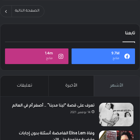
الصفحة التالية
تابعنا
1.4m
9.7M
متابع
متابع
الأشهر
الأخيرة
تعليقات
تعرف على قصة “لينا مدينا” … أصغر أم في العالم
14 نوفمبر، 2021
وفاة Elisa Lam الغامضة: أسئلة بدون إجابات