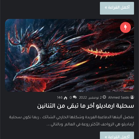
أكمل القراءة »
Ahmed Saido
2 نوفمبر، 2022
0
146
سحلية ارماديلو أخر ما تبقى من التنانين
بفضل آليتها الدفاعية الفريدة وشكلها الخارجي الشائك ، ربما تكون سحلية
أرماديلو هي الزواحف الأكثر روعة في العالم. وبالتالي ،…
أكمل القراءة »