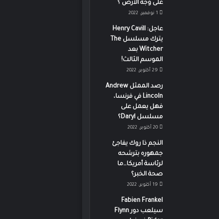
على وجه الأرض ؟
1 نوفمبر، 2022
عاجل: Henry Cavill
يترك مسلسل The
Witcher بعد
الموسم الثالث!
29 أكتوبر، 2022
رصد الممثل Andrew
Lincoln في فرنسا،
فهل يعمل على
مسلسل Daryl؟
20 أكتوبر، 2022
النجم ذا روك يفاجئ
جمهوره بترشحه
لرئاسة أمريكا…ما
صحة الخبر؟
19 أكتوبر، 2022
Fabien Frankel
سيلعب دور Flynn