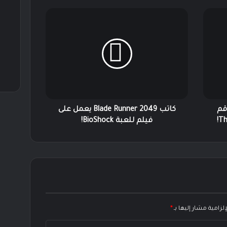
كاتب
Blade
Runner
2049
يعمل
على
فيلم
للعبة
BioShock!
 لطاقم
كاتب Blade Runner 2049 يعمل على
فيلم للعبة BioShock!
لزامية مشار إليها بـ
*