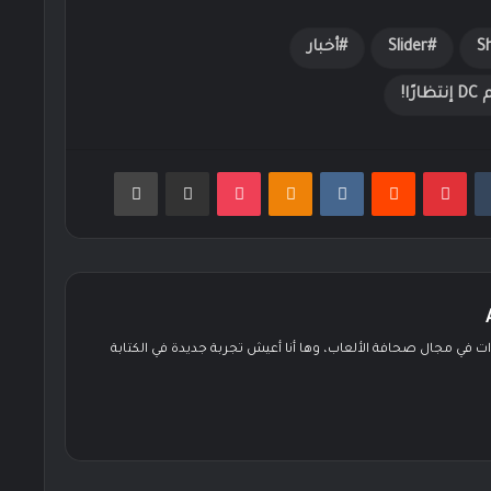
S
Slider
أخبار
بينتيريست
Odnoklassniki
‫Pocket
مشاركة عبر البريد
طباعة
زيد عن 6 سنوات في مجال صحافة الألعاب، وها أنا أعيش تجربة جديدة في الكتابة
ن
ستقرام