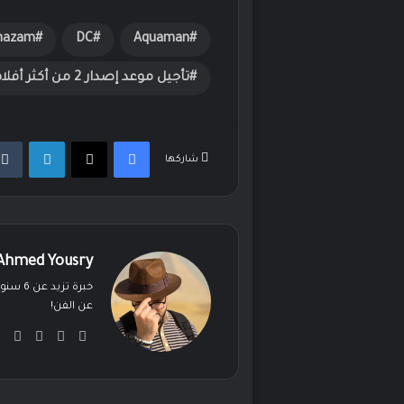
hazam
DC
Aquaman
تأجيل موعد إصدار 2 من أكثر أفلام DC إنتظارًا!
فيسبوك
‫X
لينكدإن
شاركها
Ahmed Yousry
خبرة ت
عن الفن!
‫X
فيسبوك
لينكدإ
ان