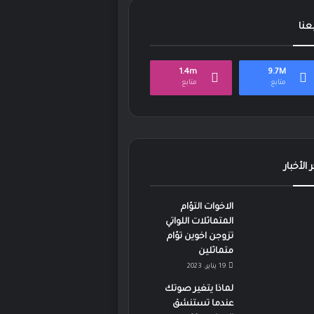
بعنا
1.4m
9.7M
متابع
متابع
 الأخبار
الاخوات التؤام
المتماثلات اللواتي
تزوجن اخوين تؤام
متماثلين
19 يناير، 2023
لماذا يتغير صوتك
عندما تستنشق