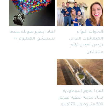
الاخوات التؤام
لماذا يتغير صوتك عندما
المتماثلات اللواتي
تستنشق الهيليوم ؟؟
تزوجن اخوين تؤام
متماثلين
لماذا تقوم السعودية
ببناء مدينة خطية بعرض
500 متر وطول 170كيلو