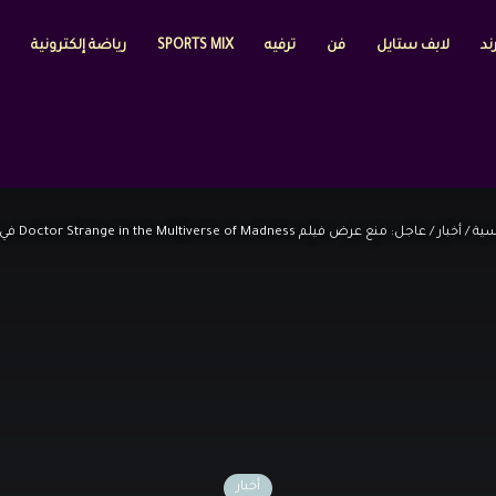
ند
لابف ستايل
فن
ترفيه
SPORTS MIX
رياضة إلكترونية
سية
/
أخبار
/
عاجل: منع عرض فيلم Doctor Strange in the Multiverse of Madness في مصر!
أخبار