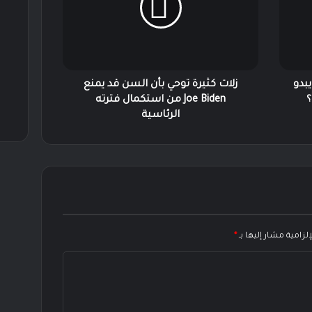
السن
قد
يمنع
Joe
Biden
من
 ...كيف يبدو
زلات كثيرة توحي بأن السن قد يمنع
استكمال
؟
Joe Biden من استكمال فترته
فترته
الرئاسية
الرئاسية
لزامية مشار إليها بـ
*