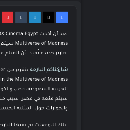
فيسبوك
‫X
لينكدإن
بي
f Madness
تقارير جديدة تُفيد بأن الفيلم 
شاركناكم البارحة
العربية السعودية، قطر، والكو
سيتم منعه في مصر. سبب منع 
والحوارات حول المثلية الجنسي