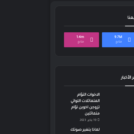
بعنا
1.4m
9.7M
متابع
متابع
 الأخبار
الاخوات التؤام
المتماثلات اللواتي
تزوجن اخوين تؤام
متماثلين
19 يناير، 2023
لماذا يتغير صوتك