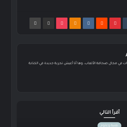
بينتيريست
Odnoklassniki
‫Pocket
مشاركة عبر البريد
طباعة
زيد عن 6 سنوات في مجال صحافة الألعاب، وها أنا أعيش تجربة جديدة في الكتابة
ن
ستقرام
أقرأ التالي
تقنية وعلوم