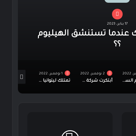
17 يناير، 2023
ك عندما تستنشق الهيليوم
؟؟
2 نوفمبر، 2022
1 نوفمبر، 2022
1 نوفمبر، 2022
لماذا تقوم السعودية ببناء مدينة خطية بعرض 500 متر وطول 170كيلو متر ؟؟
أبتكرت شركة سماعات رأس يمكن أن تجعلك تشعر بالموسيقى
تمتلك ليتوانيا وبولندا بوابة سحرية تربط الأشخاص من مدينتين متباعدتين
زلات
كثيرة
توحي
بأن