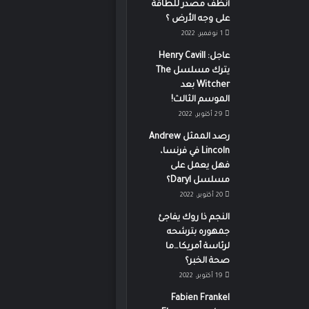
أنظف مصدر للطاقة
على وجه الأرض ؟
1 نوفمبر، 2022
عاجل: Henry Cavill
يترك مسلسل The
Witcher بعد
الموسم الثالث!
29 أكتوبر، 2022
رصد الممثل Andrew
Lincoln في فرنسا،
فهل يعمل على
مسلسل Daryl؟
20 أكتوبر، 2022
النجم ذا روك يفاجئ
جمهوره بترشحه
لرئاسة أمريكا…ما
صحة الخبر؟
19 أكتوبر، 2022
Fabien Frankel
أخبار