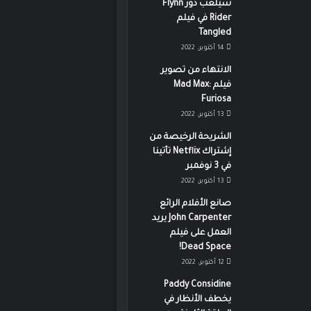
سيلعب دور Flynn
Rider في فيلم
Tangled
14 أكتوبر، 2022
6 نوفمبر، 2022
الانتهاء من تصوير
لماذا تقوم السعودية ببناء مدينة 
فيلم Mad Max:
بعرض 500 متر وطول 170كيلو متر ؟؟
Furiosa
13 أكتوبر، 2022
الشريحة الرخيصة من
إشتراك Netflix تأتينا
في 3 نوفمبر
29 أكتوبر، 2022
20 أكتوبر، 2022
19 أكتوبر، 2022
13 أكتوبر، 2022
حرب الطاقة .. ما هو أنظف مصدر للطاقة على وجه الأرض ؟
عاجل: Henry Cavill يترك مسلسل The Witcher بعد الموسم الثالث!
رصد الممثل Andrew Lincoln في فرنسا، فهل يعمل على مسلسل Daryl؟
النجم ذا روك يفاجئ جمهوره بترشحه لرئاسة أمريكا…ما صحة الخبر؟
صانع الأفلام الرائع
John Carpenter يريد
العمل على فيلم
Dead Space!
12 أكتوبر، 2022
Paddy Considine
يخطف الأنظار في