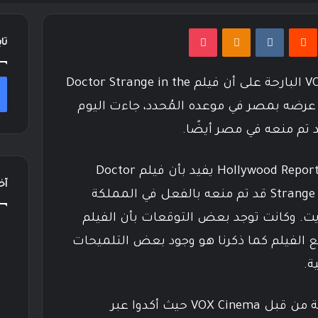
نتيريست
Odnoklassniki
‫Pocket
تا
بعد أن أكدت VOX Cinema Egypt البارحة على أن فيلم Doctor Strange in the
Multiverse o سيتم عرضه بمصر في موعده المُحدد، جاءت اليوم
قد تم منعه في مصر أيضًا.
بتقرير من Hollywood Reporter يفيد بأن فيلم Doctor
آخر
Strange in the Multiverse of Madness قد تم منعه بالفعل في المملكة
يت. وكانت توجد بعض التوقعات بأن الفيلم
الفيلم كما ذكرنا هو وجود بعض التلميحات
ة.
تلك التوقعات تم نفيها البارحة من قبل VOX Cinema حيث أكدوا عبر