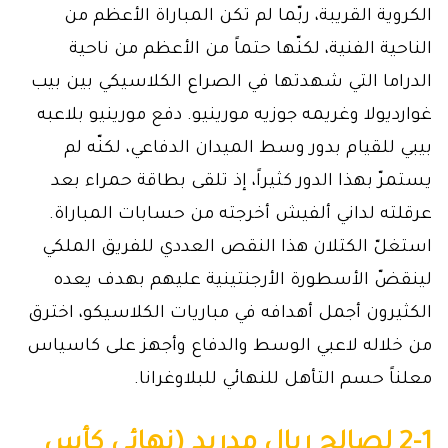
الكروية القريبة، ربّما لم تكن المباراة الأعظم من
الناحية الفنية، لكنّها حتماً من الأعظم من ناحية
الدراما التي شهدتها في الصراع الكلاسيكي بين بيب
غوارديولا وغريمه جوزيه مورينيو. دفع مورينيو بلاعبه
بيبي للقيام بدور وسط الميدان الدفاعي، لكنّه لم
يستمرّ بهذا الدور كثيراً، إذ تلقى بطاقة حمراء بعد
عرقلته لداني ألفيش أخرجته من حسابات المباراة.
استغلّ الكتلان هذا النقص العددي للفريق الملكي
لينقضّ الأسطورة الأرجنتينية عليهم بهدف يعده
الكثيرون أجمل أهدافه في مباريات الكلاسيكو، اخترق
من خلاله لاعبي الوسط والدفاع وأجهز على كاسياس
معلناً حسم التأهل للنهائي للبلاوغرانا.
2-1 لصالح ريال مدريد (نهائي كأس