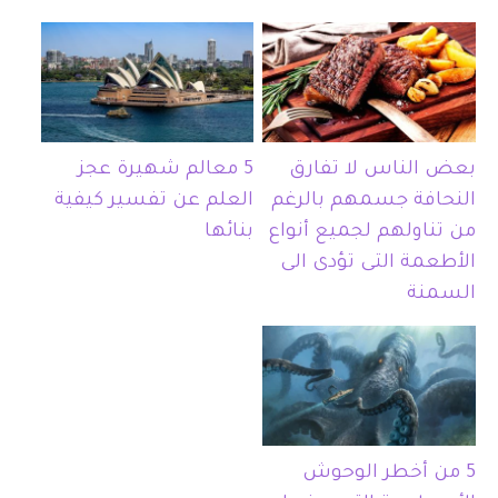
بعض الناس لا تفارق
5 معالم شهيرة عجز
النحافة جسمهم بالرغم
العلم عن تفسير كيفية
من تناولهم لجميع أنواع
بنائها
الأطعمة التى تؤدى الى
السمنة
5 من أخطر الوحوش