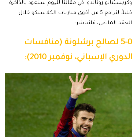
وكريستيانو رونالدو. في مقالنا لليوم سنعود بالذاكرة
قليلاً لنراجع 5 من أقوى مباريات الكلاسيكو خلال
العقد الماضي، فلنباشر:
5-0 لصالح برشلونة (منافسات
الدوري الإسباني، نوفمبر 2010):