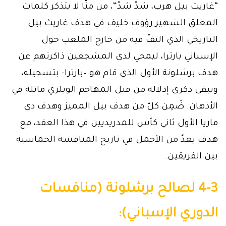
“غاريث بيل هرب، شدّ شدّ”، من منّا لا يتذكر كلمات
المعلق الشهير رؤوف خليف في هدف غاريث بيل
التاريخي الذي التفّ فيه من خارج الملعب حول
الإسباني بارترا، ليمحي لدى المشجعين ذاكرتهم عن
هدف برشلونة الأول الذي قام هو –بارترا- بتسجيله،
وتبقى ذكرى إذلاله من قبل المهاجم الويلزي ماثلة في
الأذهان. ضَمِن كلّ من هدف بيل المميز وهدف دي
ماريا الأول ثاني كأس للمدريديين في هذا العقد، مع
هدف يعدّ من الأجمل في تاريخ المنافسة الحماسية
بين الفريقين.
4-3 لصالح برشلونة (منافسات
الدوري الإسباني):