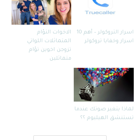
اسرار التروكولر – أهم 10
الاخوات التؤام
اسرار وخفايا تروكولر
المتماثلات اللواتي
تزوجن اخوين تؤام
متماثلين
لماذا يتغير صوتك عندما
تستنشق الهيليوم ؟؟