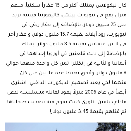
كان نيكولاس يمتلك أكثر من 15 عقاراً سكنياً، منهم
منزل يقع في نيوبورت بيتش، كاليفورنيا قيمته تزيد
على 25 مليون دولار، بالإضافة إلى عقار ريفي في
نيوبورت، رود آيلاند بقيمة 15.7 مليون دولار، و عقار آخر
في لاس فيغاس بقيمة 8.5 مليون دولار. يملك
بالإضافة إلى ذلك قلعتين في أوروبا إحداهما في
ألمانيا والثانية في إنكلترا ثمن كل واحدة منهما حوالي
8 مليون دولار، وأنفق بعدها عدة ملايين على كلّ
منهما لكي يعيد تصميم الديكورات الداخلي. اشترى
أيضاً في عام 2006 منزلاً يعود لقاتلة متسلسلة تدعى
مادام ديلفين لالوري كانت تقوم فيه بتعذيب ضحاياها
ثم قتلهم بقيمة 3.45 مليون دولار!