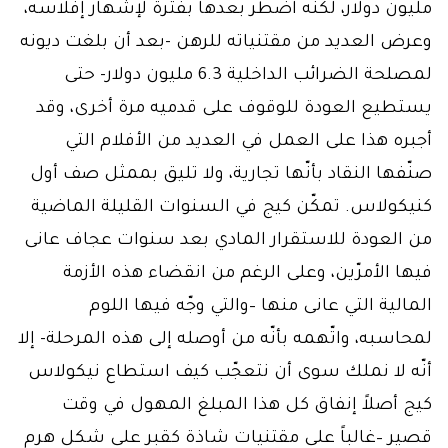
مليون دولار، لكنّه اضطر بعدها بفترة لإشهار إفلاسه،
وعرض العديد من مقتنياته للرهن -بعد أن بلغت ديونه
لمصلحة الضرائب الداخلية 6.3 مليون دولار- حتى
يستطيع العودة للوقوف على قدميه مرة أخرى، وقد
أجبره هذا على العمل في العديد من الأفلام التي
صنّفها النقاد بأنّها تجارية، ولا تليق بممثل صف أول
كنيكولاس. تمكّن كيج في السنوات القليلة الماضية
من العودة للاستقرار المادي بعد سنوات عجاف عانى
فيها الأمرّين، وعلى الرغم من انقضاء هذه الأزمة
المالية التي عانى منها –والتي وجّه فيها اللوم
لمحاسبه، واتّهمه بأنّه من أوصله إلى هذه المرحلة- إلا
أنّه لا نملك سوى أن نتعجّب كيف استطاع نيكولاس
كيج أصلاً إنفاق كل هذا المبلغ المهول في وقت
قصير –غالباً على مقتنيات شاذة كقبر على شكل هرم