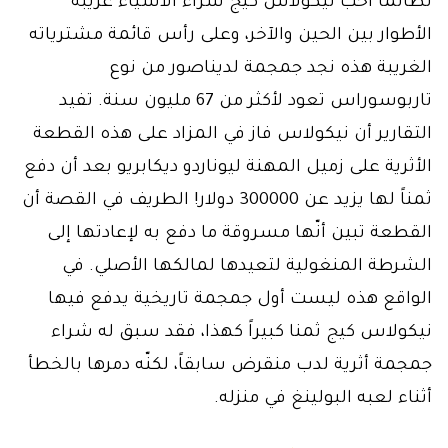
لطالما أحبّ نيكولاس كيج شراء الأشياء غريبة
الأطوار بين الحين والآخر، وعلى رأس قائمة مشترياته
الغريبة هذه نجد جمجمة لديناصور من نوع
تاربوسوراس تعود لأكثر من 67 مليون سنة. تفيد
التقارير أن نيكولاس فاز في المزاد على هذه القطعة
الأثرية على زميل المهنة ليوناردو ديكابريو بعد أن دفع
ثمناً لها يزيد عن 300000 دولار! الطريف في القصة أن
القطعة تبين أنّها مسروقة ما دفع به لإعادتها إلى
الشرطة المنغولية لتعيدها لمالكها الأصلي. في
الواقع هذه ليست أول جمجمة تاريخية يدفع فيها
نيكولاس كيج ثمنا كبيراً كهذا، فقد سبق له شراء
جمجمة أثرية لدب منقرض سابقاً، لكنّه دمرها بالخطأ
أثناء لعبه البولينغ في منزله.