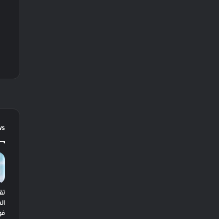
ws
تق
ال
فو