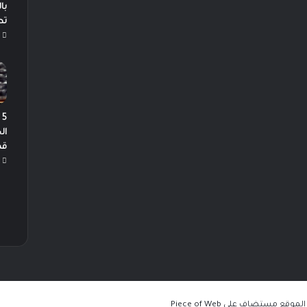
با
تط
5
ال
قص
Piece of Web