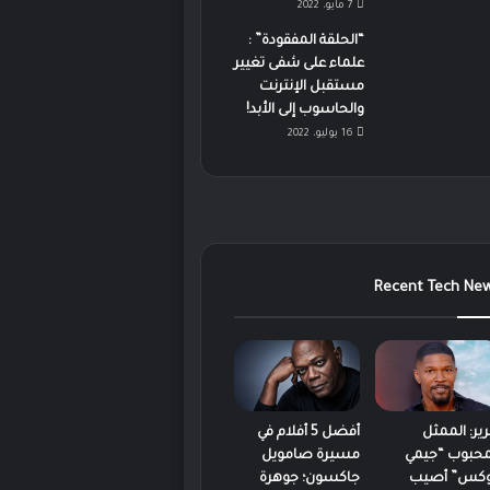
7 مايو، 2022
“الحلقة المفقودة” :
علماء على شفى تغيير
مستقبل الإنترنت
والحاسوب إلى الأبد!
16 يوليو، 2022
Recent Tech Ne
رير: الممثل
أفضل 5 أفلام في
محبوب “جيمي
مسيرة صامويل
كس” أصيب
جاكسون؛ جوهرة