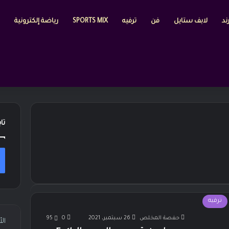
ند
لابف ستايل
فن
ترفيه
SPORTS MIX
رياضة إلكترونية
تا
ترفيه
حفصة المخلص
26 سبتمبر، 2021
0
95
ال