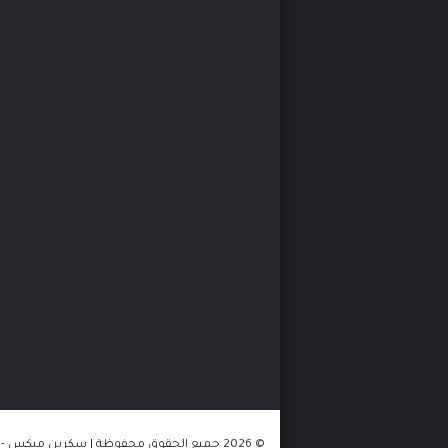
© 2026 جميع الحقوق محفوظة | سكرين ميكس - الموقع مستضاف على