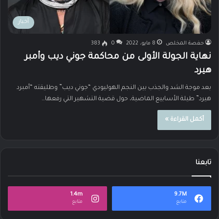
أخبار
حفصة المخلص
8 مايو، 2022
0
383
نهاية الجولة الأولى من محاكمة جوني ديب وأمبر
هيرد
بعد موجة الشد والجذب بين النجم الهوليودي “جوني ديب” وطليقته “أمبرد
هيرد” طيلة الأسابيع الماضية، حول قضية التشهير التي رفعها…
أكمل القراءة »
تابعنا
1.4m
9.7M
متابع
متابع