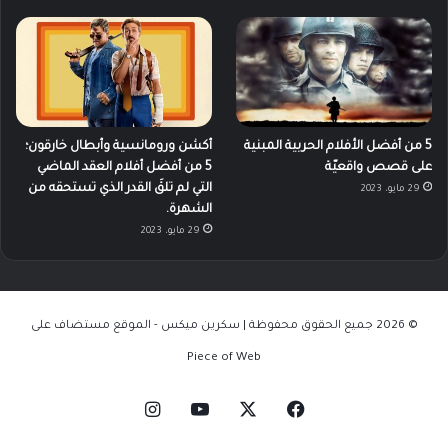
5 من أفضل الأفلام الحربية المبنية
أكشن ورومانسية وأبطال خارقون؛
على قصص واقعيّة
5 من أفضل أفلام العقد الماضي
التي لم تلقَ القدر الذي تستحقه من
29 مايو، 2023
الشهرة.
29 مايو، 2023
© 2026 جميع الحقوق محفوظة | سكرين ميكس - الموقع مستضاف على
Piece of Web
‫X
فيسبوك
‫YouTube
انستقرام