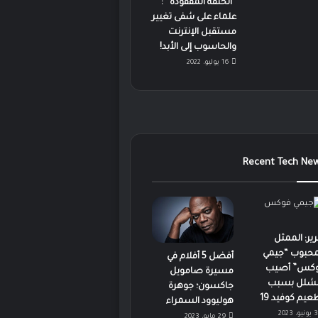
“الحلقة المفقودة” :
علماء على شفى تغيير
مستقبل الإنترنت
والحاسوب إلى الأبد!
16 يوليو، 2022
Recent Tech Ne
رير: الممثل
محبوب “جيمي
أفضل 5 أفلام في
كس” أصيب
مسيرة صامويل
لشلل بسبب
جاكسون؛ جوهرة
عيم كوفيد 19
هوليوود السمراء
3 يونيو، 2023
29 مايو، 2023