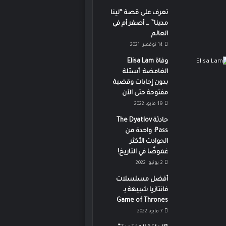
تعرف على قصة “لينا
مدينا” … أصغر أم في
العالم
14 نوفمبر، 2021
وفاة Elisa Lam
الغامضة: أسئلة
بدون إجابات وقضية
مفتوحة حتى الآن
19 مايو، 2022
حادثة The Dyatlov
Pass: واحدة من
الحوادث الأكثر
غموضًا في التاريخ!
2 يونيو، 2022
أفضل مسلسلات
فانتازيا شبيهة بـ
Game of Thrones
7 مايو، 2022