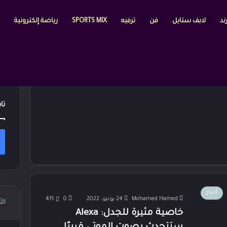
ند
لابف ستايل
فن
ترفيه
SPORTS MIX
رياضة إلكترونية
تا
أخبار
Mohamed Hamed
24 يونيو، 2022
0
415
ال
خاصية مثيرة للجدل: Alexa