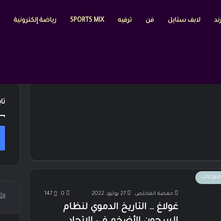
ند
لابف ستايل
فن
ترفيه
SPORTS MIX
رياضة إلكترونية
تا
منوعات
حفصة المخلص
27 يوليو، 2022
0
147
ال
غولاغ … التاريخ الدموي لنظام