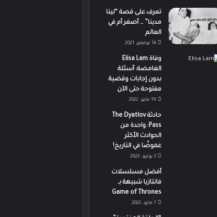
تعرف على قصة “لينا
مدينا” … أصغر أم في
العالم
14 نوفمبر، 2021
وفاة Elisa Lam
الغامضة: أسئلة
بدون إجابات وقضية
مفتوحة حتى الآن
19 مايو، 2022
حادثة The Dyatlov
Pass: واحدة من
الحوادث الأكثر
غموضًا في التاريخ!
2 يونيو، 2022
أفضل مسلسلات
فانتازيا شبيهة بـ
Game of Thrones
7 مايو، 2022