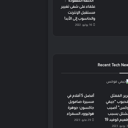
“الحلقة المفقودة” :
علماء على شفى تغيير
مستقبل الإنترنت
والحاسوب إلى الأبد!
16 يوليو، 2022
Recent Tech Ne
رير: الممثل
أفضل 5 أفلام في
محبوب “جيمي
مسيرة صامويل
كس” أصيب
جاكسون؛ جوهرة
لشلل بسبب
هوليوود السمراء
عيم كوفيد 19
29 مايو، 2023
3 يونيو، 2023