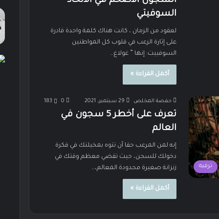
السجون الأضخم في الاتحاد
السوفيتي
لعقود من الزمان ، كانت هناك كلمة واحدة قادرة
على إثارة الرعب في قلوب كل المواطنين
السوفييت: إنها ” غولاغ…
أكمل القراءة »
حفصة المخلص
29 سبتمبر، 2021
0
183
تعرف على أخطر 5 سجون في
العالم
إنه لمن المرعب حقا أن تتوه بمخيلتك في فكرة
دخولك للسجن، حيث تقضي معظم وقتك في
ترفيه
زنزانة صغيرة محدودة المعالم،…
أكمل القراءة »