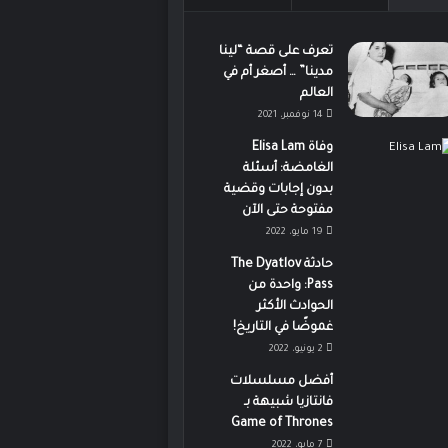
تعرف على قصة “لينا
مدينا” … أصغر أم في
العالم
14 نوفمبر، 2021
وفاة Elisa Lam
الغامضة: أسئلة
بدون إجابات وقضية
مفتوحة حتى الآن
19 مايو، 2022
حادثة The Dyatlov
Pass: واحدة من
الحوادث الأكثر
غموضًا في التاريخ!
2 يونيو، 2022
أفضل مسلسلات
فانتازيا شبيهة بـ
Game of Thrones
7 مايو، 2022