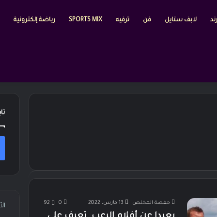
ند
لابف ستايل
فن
ترفيه
SPORTS MIX
رياضة إلكترونية
تا
حفصة المخلص
13 مارس، 2022
0
92
ال
بعيدا عن أفلام الرعب…تعرف على