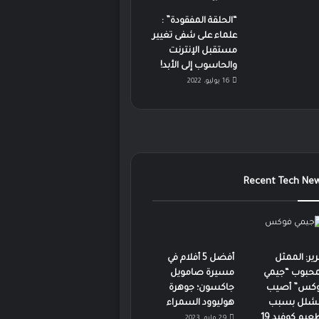
“الحلقة المفقودة” :
علماء على شفى تغيير
مستقبل الإنترنت
والحاسوب إلى الأبد!
16 يوليو، 2022
Recent Tech Ne
رير: الممثل
أفضل 5 أفلام في
محبوب “جيمي
مسيرة صامويل
كس” أصيب
جاكسون؛ جوهرة
لشلل بسبب
هوليوود السمراء
عيم كوفيد 19
29 مايو، 2023