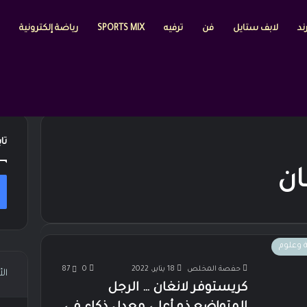
ند
لابف ستايل
فن
ترفيه
SPORTS MIX
رياضة إلكترونية
تا
ان
ة وعلوم
حفصة المخلص
18 يناير، 2022
0
87
ال
كريستوفر لانغان … الرجل