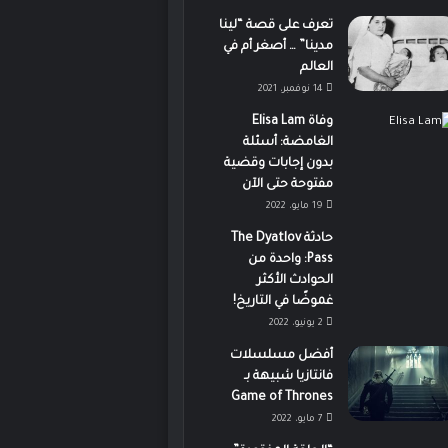
تعرف على قصة “لينا
مدينا” … أصغر أم في
العالم
14 نوفمبر، 2021
وفاة Elisa Lam
الغامضة: أسئلة
بدون إجابات وقضية
مفتوحة حتى الآن
19 مايو، 2022
حادثة The Dyatlov
Pass: واحدة من
الحوادث الأكثر
غموضًا في التاريخ!
2 يونيو، 2022
أفضل مسلسلات
فانتازيا شبيهة بـ
Game of Thrones
7 مايو، 2022