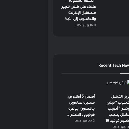
“الحلقة المفقودة” :
علماء على شفى تغيير
مستقبل الإنترنت
والحاسوب إلى الأبد!
16 يوليو، 2022
Recent Tech Ne
رير: الممثل
أفضل 5 أفلام في
محبوب “جيمي
مسيرة صامويل
كس” أصيب
جاكسون؛ جوهرة
لشلل بسبب
هوليوود السمراء
عيم كوفيد 19
29 مايو، 2023
3 يونيو، 2023