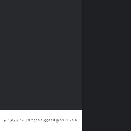
© 2026 جميع الحقوق محفوظة | سكرين ميكس - الموقع مستضاف على