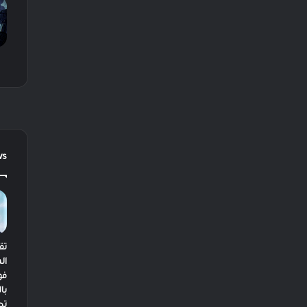
ws
تق
ال
فو
با
تط