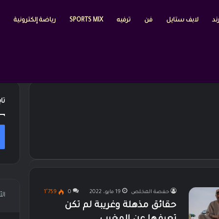
ند
لابف ستايل
فن
ترفيه
SPORTS MIX
رياضة إلكترونية
تا
حفصة المخلص
19 مايو، 2022
0
1٬759
ال
حقائق مذهلة وغريبة لم تكن