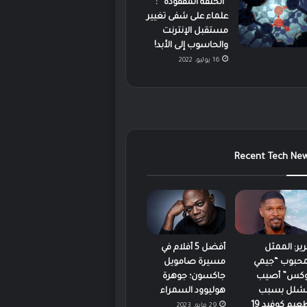
“الحلقة المفقودة” :
علماء على شفى تغيير
مستقبل الإنترنت
والحاسوب إلى الأبد!
16 يوليو، 2022
Recent Tech Ne
رير: الممثل
أفضل 5 أفلام في
محبوب “جيمي
مسيرة صامويل
كس” أصيب
جاكسون؛ جوهرة
لشلل بسبب
هوليوود السمراء
عيم كوفيد 19
29 مايو، 2023