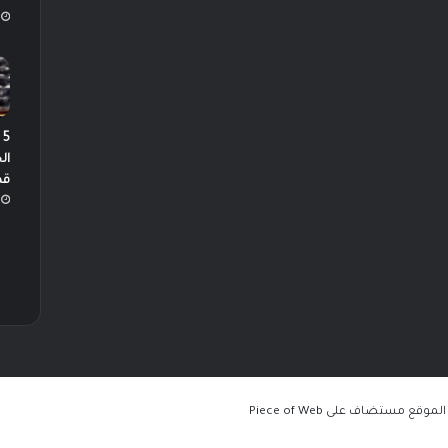
5
ال
قص
Piece of Web