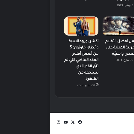
3 يونيو، 2023
 من أفضل الأفلام
أكشن ورومانسية
حربية المبنية على
وأبطال خارقون؛ 5
ص واقعيّة
من أفضل أفلام
العقد الماضي التي لم
29 مايو، 2023
تلقَ القدر الذي
تستحقه من
الشهرة.
29 مايو، 2023
‫X
فيسبوك
‫YouTube
انستقرام