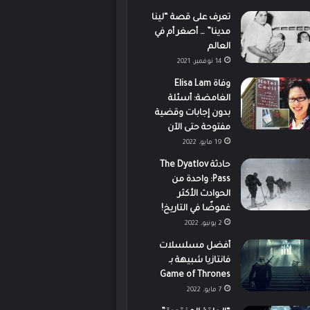
تعرف على قصة “لينا
مدينا” … أصغر أم في
العالم
14 نوفمبر، 2021
وفاة Elisa Lam
الغامضة: أسئلة
بدون إجابات وقضية
مفتوحة حتى الآن
19 مايو، 2022
حادثة The Dyatlov
Pass: واحدة من
الحوادث الأكثر
غموضًا في التاريخ!
2 يونيو، 2022
أفضل مسلسلات
فانتازيا شبيهة بـ
Game of Thrones
7 مايو، 2022