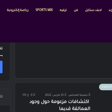
ند
لابف ستايل
فن
ترفيه
SPORTS MIX
رياضة إلكترونية
تا
ة وعلوم
حفصة المخلص
25 مارس، 2022
0
172
ال
اكتشافات مزعومة حول وجود
العمالقة قديما