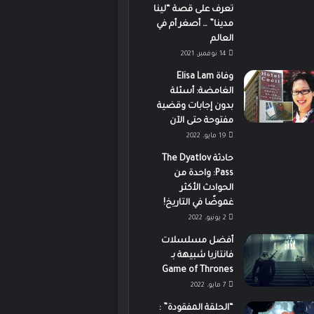
تعرف على قصة “لينا
مدينا” … أصغر أم في
العالم
14 نوفمبر، 2021
وفاة Elisa Lam
الغامضة: أسئلة
بدون إجابات وقضية
مفتوحة حتى الآن
19 مايو، 2022
حادثة The Dyatlov
Pass: واحدة من
الحوادث الأكثر
غموضًا في التاريخ!
2 يونيو، 2022
أفضل مسلسلات
فانتازيا شبيهة بـ
Game of Thrones
7 مايو، 2022
“الحلقة المفقودة” :