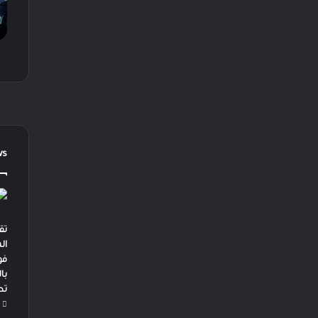
ws
تق
ال
فو
با
تط