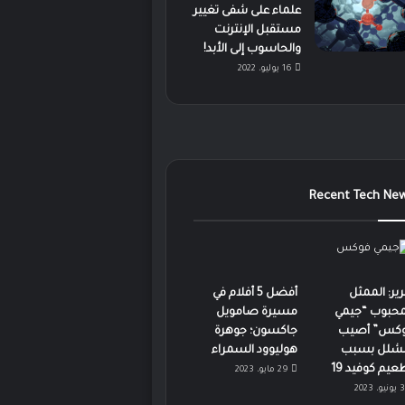
علماء على شفى تغيير
مستقبل الإنترنت
والحاسوب إلى الأبد!
16 يوليو، 2022
Recent Tech Ne
رير: الممثل
أفضل 5 أفلام في
محبوب “جيمي
مسيرة صامويل
كس” أصيب
جاكسون؛ جوهرة
لشلل بسبب
هوليوود السمراء
عيم كوفيد 19
29 مايو، 2023
3 يونيو، 2023