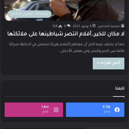
ترشيحات سكرين ميكس
حفصة المخلص
6 يونيو، 2022
0
328
لا مكان للخير…أفلام انتصر شياطينها على ملائكتها
مما لا يختلف عليه اثنان أن معظم الأفلام تقريبًا تتضمن في أحداثها صراعًا
قائما بين الخير والشر. وفي بعض الأحيان،…
أكمل القراءة »
تابعنا
1.4m
9.7M
متابع
متابع