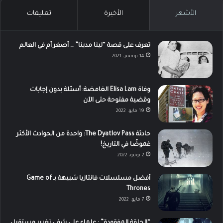
الأشهر
الأخيرة
تعليقات
تعرف على قصة “لينا مدينا” … أصغر أم في العالم
14 نوفمبر، 2021
وفاة Elisa Lam الغامضة: أسئلة بدون إجابات
وقضية مفتوحة حتى الآن
19 مايو، 2022
حادثة The Dyatlov Pass: واحدة من الحوادث الأكثر
غموضًا في التاريخ!
2 يونيو، 2022
أفضل مسلسلات فانتازيا شبيهة بـ Game of
Thrones
7 مايو، 2022
“الحلقة المفقودة” : علماء على شفى تغيير مستقبل