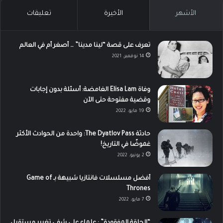
الأشهر
الأخيرة
تعليقات
تعرف على قصة “لينا مدينا” … أصغر أم في العالم
14 نوفمبر، 2021
وفاة Elisa Lam الغامضة: أسئلة بدون إجابات
وقضية مفتوحة حتى الآن
19 مايو، 2022
حادثة The Dyatlov Pass: واحدة من الحوادث الأكثر
غموضًا في التاريخ!
2 يونيو، 2022
أفضل مسلسلات فانتازيا شبيهة بـ Game of
Thrones
7 مايو، 2022
“الحلقة المفقودة” : علماء على شفى تغيير مستقبل