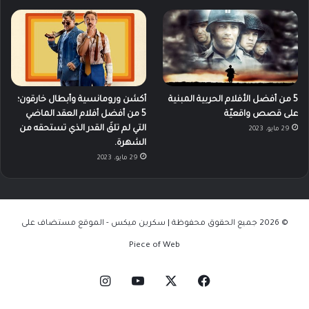
5 من أفضل الأفلام الحربية المبنية
أكشن ورومانسية وأبطال خارقون؛
على قصص واقعيّة
5 من أفضل أفلام العقد الماضي
التي لم تلقَ القدر الذي تستحقه من
29 مايو، 2023
الشهرة.
29 مايو، 2023
© 2026 جميع الحقوق محفوظة | سكرين ميكس - الموقع مستضاف على
Piece of Web
‫X
فيسبوك
‫YouTube
انستقرام