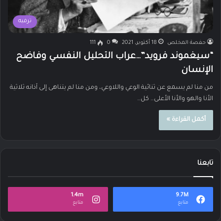
ترفيه
حفصة المخلص
18 أكتوبر، 2021
0
111
“سيغموند فرويد”…عراب التحليل النفسي وفاضح
الإنسان
من منا لم يسمع عن ثنائية الوعي واللاوعي، ومن منا لم يتناهى إلى آذانه ثلاثية
الأنا والهو والأنا الأعلى… كل…
أكمل القراءة »
تابعنا
1.4m
9.7M
متابع
متابع