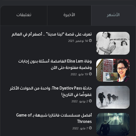
الأشهر
الأخيرة
تعليقات
تعرف على قصة “لينا مدينا” … أصغر أم في العالم
14 نوفمبر، 2021
وفاة Elisa Lam الغامضة: أسئلة بدون إجابات
وقضية مفتوحة حتى الآن
19 مايو، 2022
حادثة The Dyatlov Pass: واحدة من الحوادث الأكثر
غموضًا في التاريخ!
2 يونيو، 2022
أفضل مسلسلات فانتازيا شبيهة بـ Game of
Thrones
7 مايو، 2022