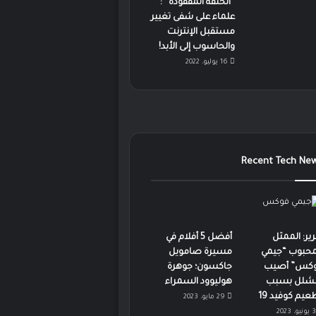
“الحلقة المفقودة” :
علماء على شفى تغيير
مستقبل الإنترنت
والحاسوب إلى الأبد!
16 يوليو، 2022
Recent Tech Ne
رير: الممثل
أفضل 5 أفلام في
محبوب “جيمي
مسيرة صامويل
كس” أصيب
جاكسون؛ جوهرة
لشلل بسبب
هوليوود السمراء
عيم كوفيد 19
29 مايو، 2023
3 يونيو، 2023