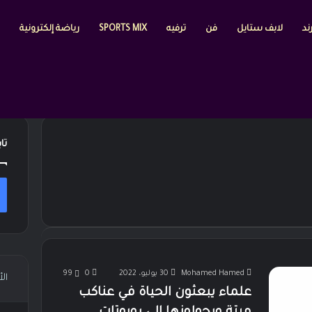
ند
لابف ستايل
فن
ترفيه
SPORTS MIX
رياضة إلكترونية
تا
Mohamed Hamed
30 يوليو، 2022
0
99
ال
علماء يبعثون الحياة في عناكب