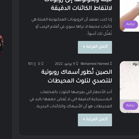
ميتة ويحولونها إلى روبوتات
لالتقاط الكائنات الدقيقة
إذا كنت تعتقد أن الروبوتات العنكبوتية الميتة هي
ترفيه
كائنات مخيفة لا نراها سوى في أفلام الرعب أو
تُمثّل لك أسوأ…
أكمل القراءة »
Mohamed Hamed
9 يوليو، 2022
0
101
الصين تُطور أسماك روبوتية
للتصدي لتلوث المحيطات
أحد الأخطار التي يفرضها التلوث بالمخلفات
البلاستيكية الدقيقة التي لا يُمكن جمعها باليد في
ترفيه
المحيطات هو أن الأسماك والكائنات البحرية…
أكمل القراءة »