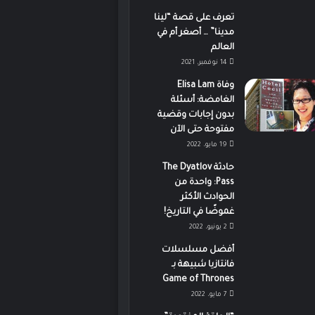
تعرف على قصة “لينا
مدينا” … أصغر أم في
العالم
14 نوفمبر، 2021
وفاة Elisa Lam
الغامضة: أسئلة
بدون إجابات وقضية
مفتوحة حتى الآن
19 مايو، 2022
حادثة The Dyatlov
Pass: واحدة من
الحوادث الأكثر
غموضًا في التاريخ!
2 يونيو، 2022
أفضل مسلسلات
فانتازيا شبيهة بـ
Game of Thrones
7 مايو، 2022