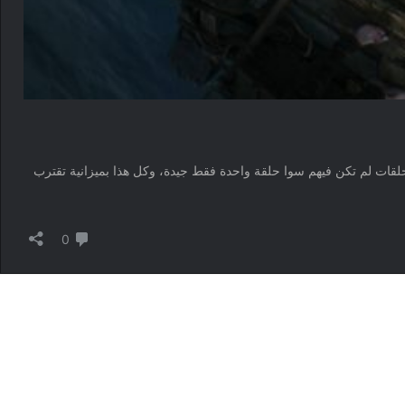
هرين من عرضه، ينتهي أخيرًا المسلسل الأكثر مللاً خلال عام 2022 ليأخذ جائزة أسوأ عمل تم تقديمه لعالم The Lord of the Rings. حصلنا على 8 حلقات لم تكن فيهم سوا حلقة واحدة فقط جيدة، وكل هذا بميزانية تقترب
لا تعليق
0