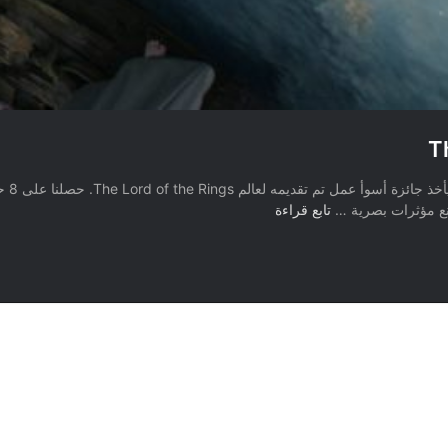
بعد ش
مناقشة
تابع قراءة
الحلقة
الأخيرة
من
The
Rings
of
Power