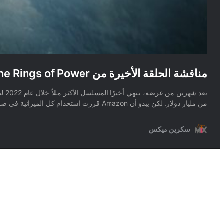
مناقشة الحلقة الأخيرة من The Rings of Power
من مليار دولار. لكن يبدو أن Amazon قررت استخدام كل الميزانية في صنع مؤثرات بصرية …
سكرين ميكس