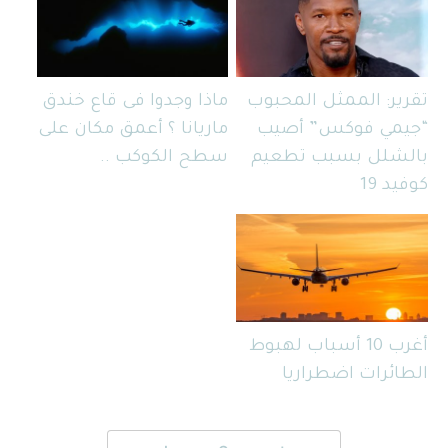
تقرير: الممثل المحبوب
ماذا وجدوا فى قاع خندق
“جيمي فوكس” أصيب
ماريانا ؟ أعمق مكان على
بالشلل بسبب تطعيم
سطح الكوكب ..
كوفيد 19
أغرب 10 أسباب لهبوط
الطائرات اضطراريا