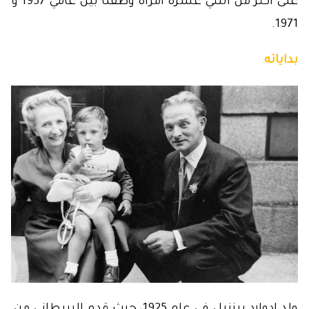
على أكثر من اثنتي عشرة امرأة وطفلًا بين عامي 1957 و
1971.
بداياته