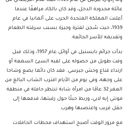
ولد إدوارد بيزنيل في عام 1925، حيث قدم البريطاني من
عائلة محدودة الدخل، وقد كان بالكاد مراهقًا عندما
أعلنت المملكة المتحدة الحرب على ألمانيا في عام
1939، حيث سُجن لفترة وجيزة بسبب سرقته الطعام
وتقديمه للأسر الجائعة.
بدأت جرائم بايسنيل في أوائل عام 1957، وذلك قبل
وقت طويل من حصوله على لقبه السيئ السمعة أو
ارتداء قناع وحش جيرسي. فقد كان دائما يضع وشاحا
على وجهه، وفي يوم من الأيام اقترب الشاب البالغ من
العمر 32 عامًا من امرأة شابة تنتظر حافلة في منطقة
مونتي إيه لابي، وربط حبلًا حول رقبتها، فدفعها إلى
حقل قريب واغتصبها وهرب.
مع مرور الوقت أصبح استهداف محطات الحافلات