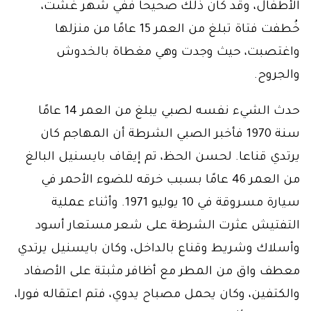
الأطفال، وقد كان ذلك صحيحا ففي شهر غشت،
خُطفت فتاة تبلغ من العمر 15 عامًا من منزلها
واغتصبت، حيث وجدت وهي مغطاة بالخدوش
والجروح.
حدث الشيء نفسه لصبي يبلغ من العمر 14 عامًا
سنة 1970 فأخبر الصبي الشرطة أن المهاجم كان
يرتدي قناعا. لحسن الحظ، تم إيقاف بايسنيل البالغ
من العمر 46 عامًا بسبب خرقه للضوء الأحمر في
سيارة مسروقة في 10 يوليو 1971. وأثناء عملية
التفتيش عثرت الشرطة على شعر مستعار أسود
وأسلاك وشريط وقناع بالداخل، وكان بايسنيل يرتدي
معطف واق من المطر مع أظافر مثبتة على الأصفاد
والكتفين، وكان يحمل مصباح يدوي، فتم اعتقاله فورا،