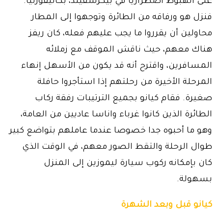
على الهبوط اضطرارياً في بيكرسفيلد، بكاليفورنيا.
فنزل هو ورفاقه من الطائرة وتوجهوا إلى المطار
محاولين أن يقرروا ما يجب عليهم فعله، كان ريفز
هناك معهم، حيث ناقش الموقف مع زملائه
المسافرين، واقترح أنه قد يكون من الأسهل إنهاء
المرحلة الأخيرة من رحلتهم إذا استأجروا حافلة
صغيرة. فقام كيانو بجميع الترتيبات رفقة ركاب
الطائرة الذين كانوا غرباء واناسا عاديين من العامة،
وهو ما أحبوه جدا خصوصا عندما عاملهم بتواضع كبير
طوال الرحلة والتقط الصور معهم، في الوقت الذي
كان بإمكانه ركوب سيارة ليموزين إلى المنزل
بسهولة.
كيانو قبل وبعد الشهرة