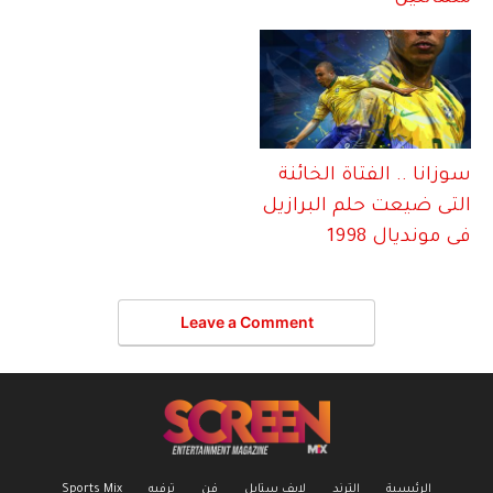
سوزانا .. الفتاة الخائنة
التى ضيعت حلم البرازيل
فى مونديال 1998
Leave a Comment
الرئيسية
الترند
لابف ستايل
فن
ترفيه
Sports Mix