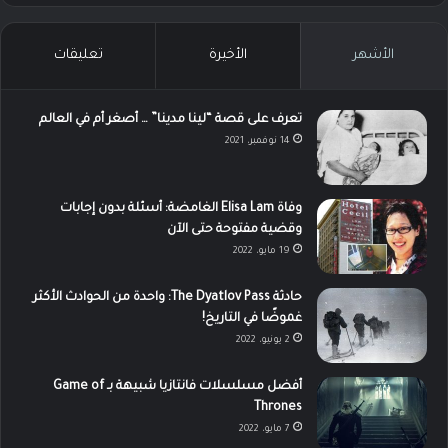
الأشهر
الأخيرة
تعليقات
تعرف على قصة “لينا مدينا” … أصغر أم في العالم
14 نوفمبر، 2021
وفاة Elisa Lam الغامضة: أسئلة بدون إجابات
وقضية مفتوحة حتى الآن
19 مايو، 2022
حادثة The Dyatlov Pass: واحدة من الحوادث الأكثر
غموضًا في التاريخ!
2 يونيو، 2022
أفضل مسلسلات فانتازيا شبيهة بـ Game of
Thrones
7 مايو، 2022