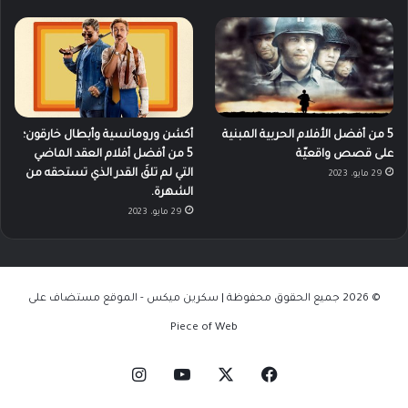
5 من أفضل الأفلام الحربية المبنية
أكشن ورومانسية وأبطال خارقون؛
على قصص واقعيّة
5 من أفضل أفلام العقد الماضي
التي لم تلقَ القدر الذي تستحقه من
29 مايو، 2023
الشهرة.
29 مايو، 2023
© 2026 جميع الحقوق محفوظة | سكرين ميكس - الموقع مستضاف على
Piece of Web
‫X
فيسبوك
‫YouTube
انستقرام