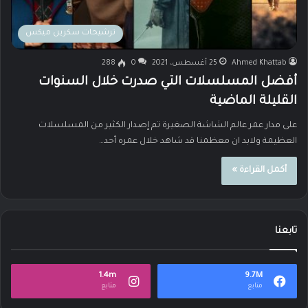
ترشيحات سكرين ميكس
Ahmed Khattab
25 أغسطس، 2021
0
288
أفضل المسلسلات التي صدرت خلال السنوات
القليلة الماضية
على مدار عمر عالم الشاشة الصغيرة تم إصدار الكثير من المسلسلات
العظيمة ولابد ان معظمنا قد شاهد خلال عمره أحد…
أكمل القراءة »
تابعنا
1.4m
9.7M
متابع
متابع