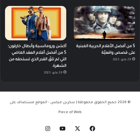
5 من أفضل الأفلام الحربية المبنية
أكشن ورومانسية وأبطال خارقون؛
على قصص واقعيّة
5 من أفضل أفلام العقد الماضي
التي لم تلقَ القدر الذي تستحقه من
29 مايو، 2023
الشهرة.
29 مايو، 2023
© 2026 جميع الحقوق محفوظة | سكرين ميكس - الموقع مستضاف على
Piece of Web
‫X
فيسبوك
‫YouTube
انستقرام