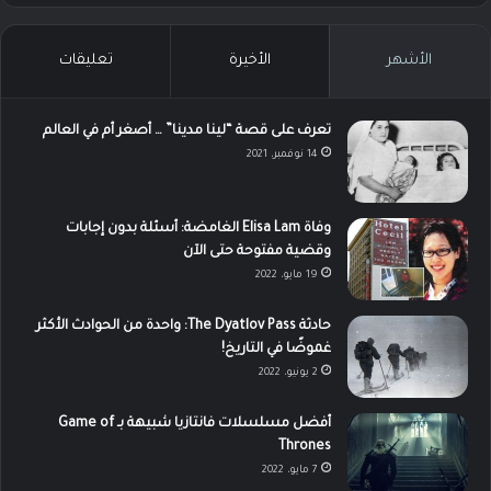
الأشهر
الأخيرة
تعليقات
تعرف على قصة “لينا مدينا” … أصغر أم في العالم
14 نوفمبر، 2021
وفاة Elisa Lam الغامضة: أسئلة بدون إجابات
وقضية مفتوحة حتى الآن
19 مايو، 2022
حادثة The Dyatlov Pass: واحدة من الحوادث الأكثر
غموضًا في التاريخ!
2 يونيو، 2022
أفضل مسلسلات فانتازيا شبيهة بـ Game of
Thrones
7 مايو، 2022