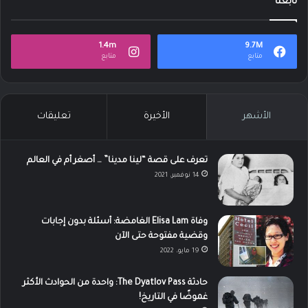
تابعنا
1.4m
9.7M
متابع
متابع
الأشهر
الأخيرة
تعليقات
تعرف على قصة “لينا مدينا” … أصغر أم في العالم
14 نوفمبر، 2021
وفاة Elisa Lam الغامضة: أسئلة بدون إجابات
وقضية مفتوحة حتى الآن
19 مايو، 2022
حادثة The Dyatlov Pass: واحدة من الحوادث الأكثر
غموضًا في التاريخ!