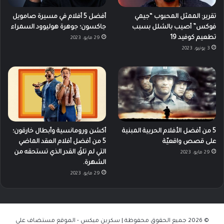
تقرير: الممثل المحبوب “جيمي
أفضل 5 أفلام في مسيرة صامويل
فوكس” أصيب بالشلل بسبب
جاكسون؛ جوهرة هوليوود السمراء
تطعيم كوفيد 19
29 مايو، 2023
3 يونيو، 2023
5 من أفضل الأفلام الحربية المبنية
أكشن ورومانسية وأبطال خارقون؛
على قصص واقعيّة
5 من أفضل أفلام العقد الماضي
التي لم تلقَ القدر الذي تستحقه من
29 مايو، 2023
الشهرة.
29 مايو، 2023
© 2026 جميع الحقوق محفوظة | سكرين ميكس - الموقع مستضاف على