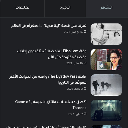
الأشهر
الأخيرة
تعليقات
تعرف على قصة “لينا مدينا” … أصغر أم في العالم
14 نوفمبر، 2021
وفاة Elisa Lam الغامضة: أسئلة بدون إجابات
وقضية مفتوحة حتى الآن
19 مايو، 2022
حادثة The Dyatlov Pass: واحدة من الحوادث الأكثر
غموضًا في التاريخ!
2 يونيو، 2022
أفضل مسلسلات فانتازيا شبيهة بـ Game of
Thrones
7 مايو، 2022
“الحلقة المفقودة” : علماء على شفى تغيير مستقبل