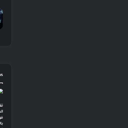
ws
تق
ال
فو
با