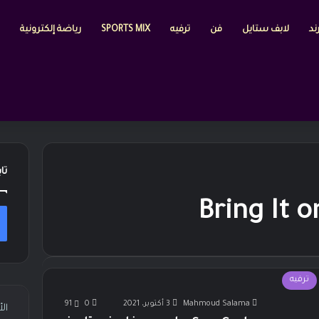
ند
لابف ستايل
فن
ترفيه
SPORTS MIX
رياضة إلكترونية
تا
Bring It 
ترفيه
Mahmoud Salama
3 أكتوبر، 2021
0
91
ال