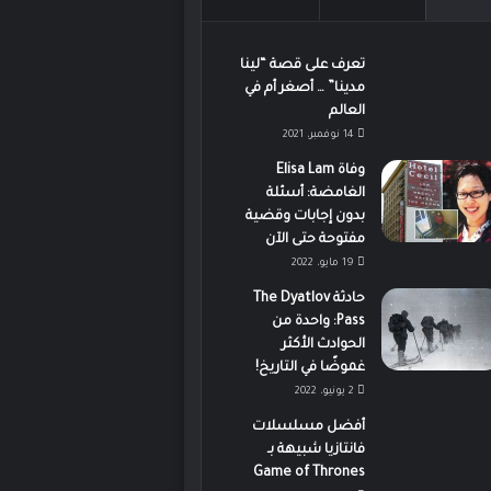
تعرف على قصة “لينا
مدينا” … أصغر أم في
العالم
14 نوفمبر، 2021
وفاة Elisa Lam
الغامضة: أسئلة
بدون إجابات وقضية
مفتوحة حتى الآن
19 مايو، 2022
حادثة The Dyatlov
Pass: واحدة من
الحوادث الأكثر
غموضًا في التاريخ!
2 يونيو، 2022
أفضل مسلسلات
فانتازيا شبيهة بـ
Game of Thrones