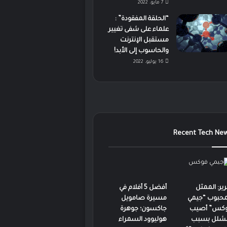
7 مايو، 2022
“الحلقة المفقودة” :
علماء على شفى تغيير
مستقبل الإنترنت
والحاسوب إلى الأبد!
16 يوليو، 2022
Recent Tech Ne
رير: الممثل
أفضل 5 أفلام في
محبوب “جيمي
مسيرة صامويل
كس” أصيب
جاكسون؛ جوهرة
لشلل بسبب
هوليوود السمراء