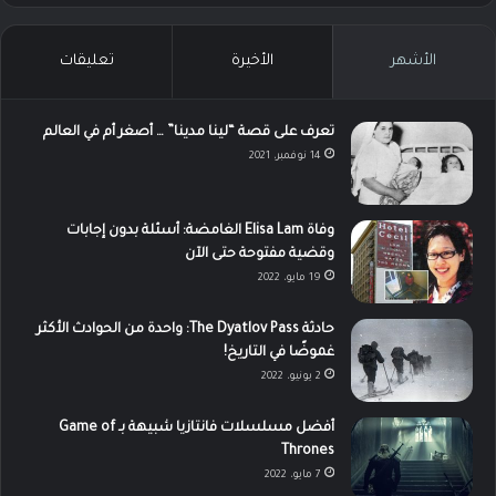
الأشهر
الأخيرة
تعليقات
تعرف على قصة “لينا مدينا” … أصغر أم في العالم
14 نوفمبر، 2021
وفاة Elisa Lam الغامضة: أسئلة بدون إجابات
وقضية مفتوحة حتى الآن
19 مايو، 2022
حادثة The Dyatlov Pass: واحدة من الحوادث الأكثر
غموضًا في التاريخ!
2 يونيو، 2022
أفضل مسلسلات فانتازيا شبيهة بـ Game of
Thrones
7 مايو، 2022