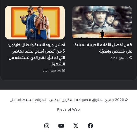
5 من أفضل الأفلام الحربية المبنية
أكشن ورومانسية وأبطال خارقون؛
على قصص واقعيّة
5 من أفضل أفلام العقد الماضي
التي لم تلقَ القدر الذي تستحقه من
29 مايو، 2023
الشهرة.
29 مايو، 2023
© 2026 جميع الحقوق محفوظة | سكرين ميكس - الموقع مستضاف على
Piece of Web
‫X
فيسبوك
‫YouTube
انستقرام