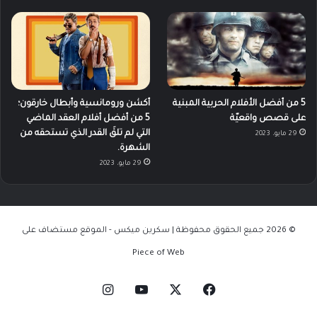
5 من أفضل الأفلام الحربية المبنية
أكشن ورومانسية وأبطال خارقون؛
على قصص واقعيّة
5 من أفضل أفلام العقد الماضي
التي لم تلقَ القدر الذي تستحقه من
29 مايو، 2023
الشهرة.
29 مايو، 2023
© 2026 جميع الحقوق محفوظة | سكرين ميكس - الموقع مستضاف على
Piece of Web
‫X
فيسبوك
‫YouTube
انستقرام