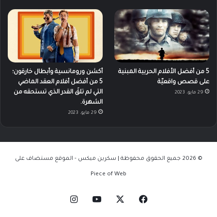
5 من أفضل الأفلام الحربية المبنية
أكشن ورومانسية وأبطال خارقون؛
على قصص واقعيّة
5 من أفضل أفلام العقد الماضي
التي لم تلقَ القدر الذي تستحقه من
29 مايو، 2023
الشهرة.
29 مايو، 2023
© 2026 جميع الحقوق محفوظة | سكرين ميكس - الموقع مستضاف على
Piece of Web
‫X
فيسبوك
‫YouTube
انستقرام