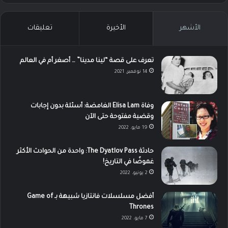
الأشهر
الأخيرة
تعليقات
تعرف على قصة “لينا مدينا” … أصغر أم في العالم
14 نوفمبر، 2021
وفاة Elisa Lam الغامضة: أسئلة بدون إجابات
وقضية مفتوحة حتى الآن
19 مايو، 2022
حادثة The Dyatlov Pass: واحدة من الحوادث الأكثر
غموضًا في التاريخ!
2 يونيو، 2022
أفضل مسلسلات فانتازيا شبيهة بـ Game of
Thrones
7 مايو، 2022