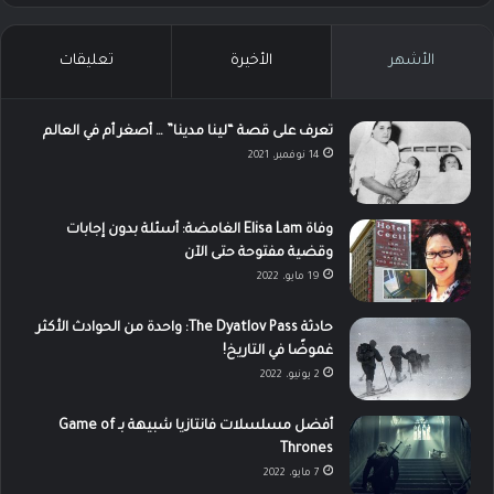
الأشهر
الأخيرة
تعليقات
تعرف على قصة “لينا مدينا” … أصغر أم في العالم
14 نوفمبر، 2021
وفاة Elisa Lam الغامضة: أسئلة بدون إجابات
وقضية مفتوحة حتى الآن
19 مايو، 2022
حادثة The Dyatlov Pass: واحدة من الحوادث الأكثر
غموضًا في التاريخ!
2 يونيو، 2022
أفضل مسلسلات فانتازيا شبيهة بـ Game of
Thrones
7 مايو، 2022