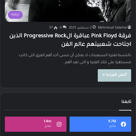
ترفيه
Mahmoud Salama
2 سبتمبر، 2021
0
97
فرقة Pink Floyd عباقرة الProgressive Rock الذين
اجتاحت شعبيتهم عالم الفن
بالنسبة لفترة السبعينات لا يمكن أن ننسى أحد أهم الفرق التى كانت
مسيطرة على تلك الفترة و التى تعد أهم…
أكمل القراءة »
تابعنا
1.4m
9.7M
متابع
متابع