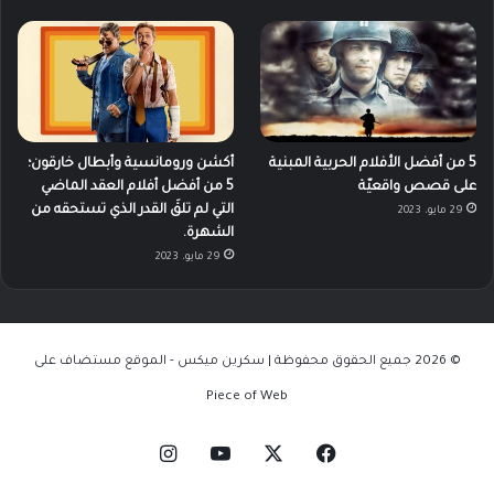
5 من أفضل الأفلام الحربية المبنية
أكشن ورومانسية وأبطال خارقون؛
على قصص واقعيّة
5 من أفضل أفلام العقد الماضي
التي لم تلقَ القدر الذي تستحقه من
29 مايو، 2023
الشهرة.
29 مايو، 2023
© 2026 جميع الحقوق محفوظة | سكرين ميكس - الموقع مستضاف على
Piece of Web
‫X
فيسبوك
‫YouTube
انستقرام