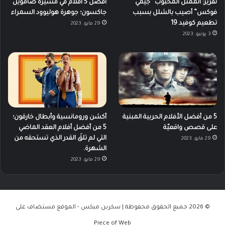
تقرير: الممثل المحبوب “جيمي
أفضل 5 أفلام في مسيرة صامويل
فوكس” أصيب بالشلل بسبب
جاكسون؛ جوهرة هوليوود السمراء
تطعيم كوفيد 19
29 مايو، 2023
3 يونيو، 2023
5 من أفضل الأفلام الحربية المبنية
أكشن ورومانسية وأبطال خارقون؛
على قصص واقعيّة
5 من أفضل أفلام العقد الماضي
التي لم تلقَ القدر الذي تستحقه من
29 مايو، 2023
الشهرة.
29 مايو، 2023
© 2026 جميع الحقوق محفوظة | سكرين ميكس - الموقع مستضاف على
Piece of Web