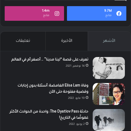
1.4m
9.7M
متابع
متابع
الأشهر
الأخيرة
تعليقات
تعرف على قصة “لينا مدينا” … أصغر أم في العالم
14 نوفمبر، 2021
وفاة Elisa Lam الغامضة: أسئلة بدون إجابات
وقضية مفتوحة حتى الآن
19 مايو، 2022
حادثة The Dyatlov Pass: واحدة من الحوادث الأكثر
غموضًا في التاريخ!
2 يونيو، 2022